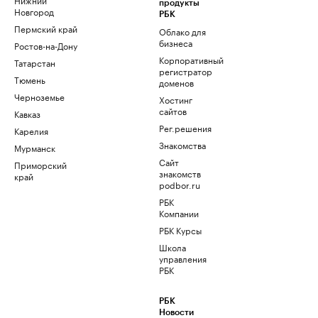
продукты
Новгород
РБК
Пермский край
Облако для
бизнеса
Ростов-на-Дону
Корпоративный
Татарстан
регистратор
Тюмень
доменов
Черноземье
Хостинг
сайтов
Кавказ
Рег.решения
Карелия
Знакомства
Мурманск
Сайт
Приморский
знакомств
край
podbor.ru
РБК
Компании
РБК Курсы
Школа
управления
РБК
РБК
Новости