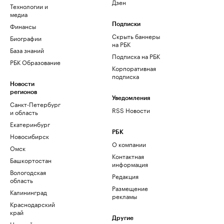
Дзен
Технологии и
медиа
Финансы
Подписки
Скрыть баннеры
Биографии
на РБК
База знаний
Подписка на РБК
РБК Образование
Корпоративная
подписка
Новости
регионов
Уведомления
Санкт-Петербург
RSS Новости
и область
Екатеринбург
РБК
Новосибирск
О компании
Омск
Контактная
Башкортостан
информация
Вологодская
Редакция
область
Размещение
Калининград
рекламы
Краснодарский
край
Другие
Нижний