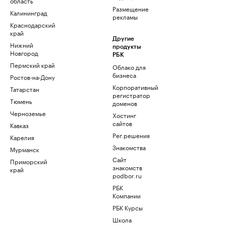
область
Размещение
Калининград
рекламы
Краснодарский
край
Другие
Нижний
продукты
Новгород
РБК
Пермский край
Облако для
бизнеса
Ростов-на-Дону
Корпоративный
Татарстан
регистратор
Тюмень
доменов
Черноземье
Хостинг
сайтов
Кавказ
Рег.решения
Карелия
Знакомства
Мурманск
Сайт
Приморский
знакомств
край
podbor.ru
РБК
Компании
РБК Курсы
Школа