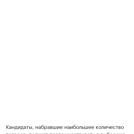
Кандидаты, набравшие наибольшее количество
голосов, получат право участвовать в выборах в