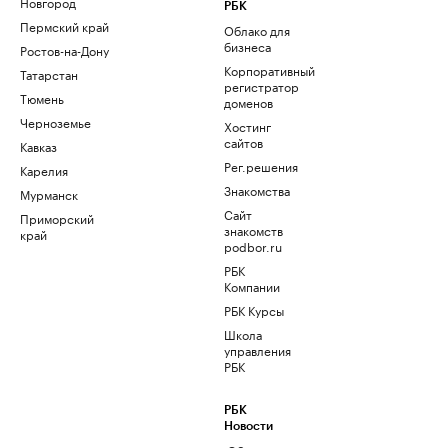
Новгород
РБК
Пермский край
Облако для
бизнеса
Ростов-на-Дону
Корпоративный
Татарстан
регистратор
Тюмень
доменов
Черноземье
Хостинг
сайтов
Кавказ
Рег.решения
Карелия
Знакомства
Мурманск
Сайт
Приморский
знакомств
край
podbor.ru
РБК
Компании
РБК Курсы
Школа
управления
РБК
РБК
Новости