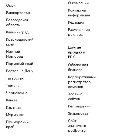
О компании
Омск
Контактная
Башкортостан
информация
Вологодская
Редакция
область
Размещение
Калининград
рекламы
Краснодарский
край
Другие
Нижний
продукты
Новгород
РБК
Пермский край
Облако для
бизнеса
Ростов-на-Дону
Корпоративный
Татарстан
регистратор
Тюмень
доменов
Черноземье
Хостинг
сайтов
Кавказ
Рег.решения
Карелия
Знакомства
Мурманск
Сайт
Приморский
знакомств
край
podbor.ru