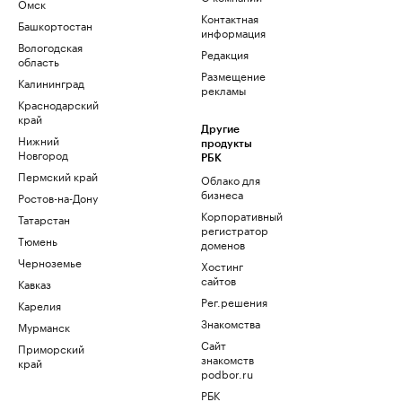
Омск
Контактная
Башкортостан
информация
Вологодская
Редакция
область
Размещение
Калининград
рекламы
Краснодарский
край
Другие
Нижний
продукты
Новгород
РБК
Пермский край
Облако для
бизнеса
Ростов-на-Дону
Корпоративный
Татарстан
регистратор
Тюмень
доменов
Черноземье
Хостинг
сайтов
Кавказ
Рег.решения
Карелия
Знакомства
Мурманск
Сайт
Приморский
знакомств
край
podbor.ru
РБК