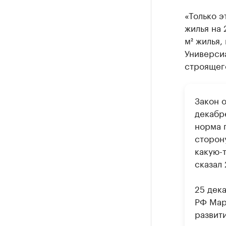
«Только э
жилья на 
м² жилья,
Универсиа
строящего
Закон 
декабр
норма 
сторон
какую-т
сказал
25 дек
РФ Мар
развит