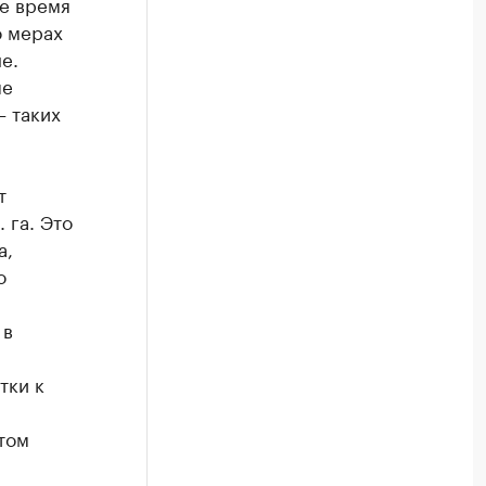
е время
о мерах
е.
ые
– таких
т
 га. Это
а,
о
 в
,
тки к
том