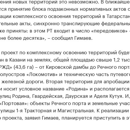
оения новых территорий это невозможно. В ближайше
тся принятие блока подзаконных нормативных актов 
ации комплексного освоения территорий в Татарстан
тельные акты, синхронно транслирующие федеральн
же приняты: в этом РТ входит в число «передовиков» 
не более десятка», – сообщил Гимаев.
 проект по комплексному освоению территорий буде
н в Казани на землях, общей площадью свыше 1,2 тыс.
РЖД» (43,6 га) – от Кировской дамбы до Речного порт
олуостров «Локомотив» и техническую часть путевог
 железной дороги. Вторая территория для апробации
 носит условное название «Родина» и располагается
улиц Родина, Гвардейская, Даурская и Аделя Кутуя. И
«Портовая»: объекты Речного порта и земельные учас
 улицы 1-я Тракторная и Магистральная. К реализации
 проекта, заявил Гимаев, планируется приступить в э