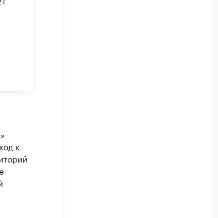
21
т»
ход к
иторий
е
й