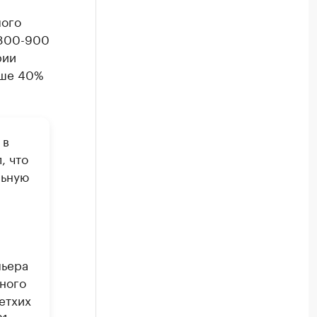
мого
 800-900
рии
ыше 40%
 в
, что
льную
мьера
ного
етхих