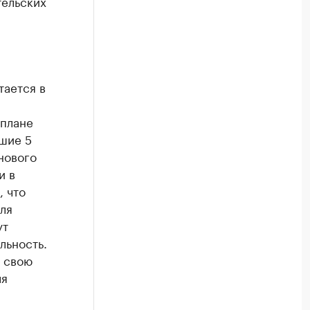
тельских
тается в
 плане
шие 5
нового
и в
, что
ля
ут
льность.
т свою
ля