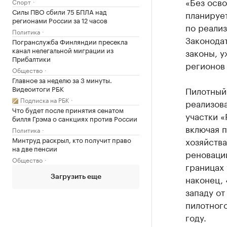
«Без осв
Спорт
Силы ПВО сбили 75 БПЛА над
планируе
регионами России за 12 часов
по реализ
Политика
Законода
Погранслужба Финляндии пресекла
канал нелегальной миграции из
законы, у
Прибалтики
регионов 
Общество
Главное за неделю за 3 минуты.
Видеоитоги РБК
Пилотный
Подписка на РБК
реализова
Что будет после принятия сенатом
участки «
билля Грэма о санкциях против России
включая п
Политика
Минтруд раскрыл, кто получит право
хозяйства
на две пенсии
реновации
Общество
границах 
наконец, 
Загрузить еще
западу от
пилотного
году.