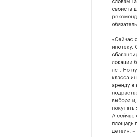
словам Га
свойств д
рекоменда
обязател
«Сейчас 
ипотеку.
сбаланси
локации 
лет. Но н
класса ин
аренду в 
подрастае
выбора и,
покупать 
А сейчас 
площадь 
детей», –