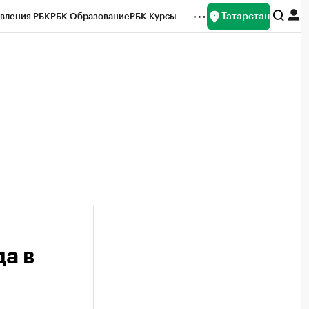
Татарстан
вления РБК
РБК Образование
РБК Курсы
рейтинги
Франшизы
Газета
ок наличной валюты
да в