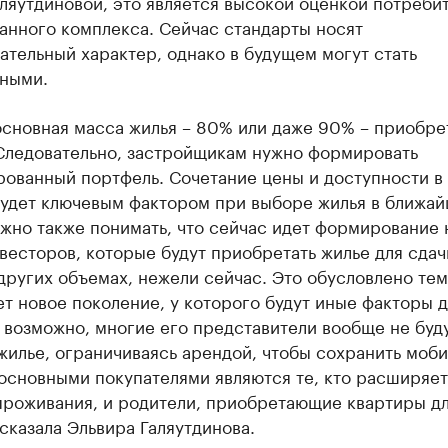
ляутдиновой, это является высокой оценкой потреби
анного комплекса. Сейчас стандарты носят
тельный характер, однако в будущем могут стать
ьными.
основная масса жилья – 80% или даже 90% – приобре
 Следовательно, застройщикам нужно формировать
рованный портфель. Сочетание цены и доступности в
будет ключевым фактором при выборе жилья в ближай
ужно также понимать, что сейчас идет формирование 
весторов, которые будут приобретать жилье для сдач
других объемах, нежели сейчас. Это обусловлено тем
т новое поколение, у которого будут иные факторы д
 возможно, многие его представители вообще не буд
жилье, ограничиваясь арендой, чтобы сохранить моби
основными покупателями являются те, кто расширяе
проживания, и родители, приобретающие квартиры д
 сказала Эльвира Галяутдинова.