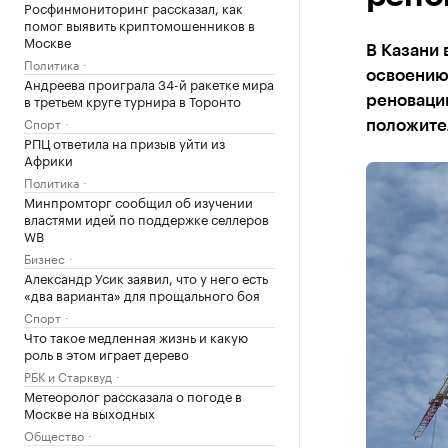
Росфинмониторинг рассказал, как
помог выявить криптомошенников в
Москве
В Казани 
Политика
освоению 
Андреева проиграла 34-й ракетке мира
в третьем круге турнира в Торонто
реновации
Спорт
положите
РПЦ ответила на призыв уйти из
Африки
Политика
Минпромторг сообщил об изучении
властями идей по поддержке селлеров
WB
Бизнес
Александр Усик заявил, что у него есть
«два варианта» для прощального боя
Спорт
Что такое медленная жизнь и какую
роль в этом играет дерево
РБК и Старквуд
Метеоролог рассказала о погоде в
Москве на выходных
Общество