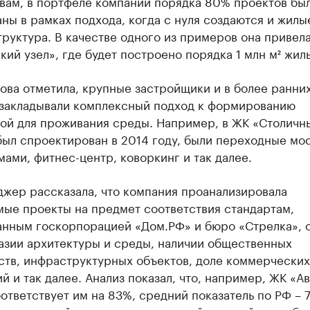
овам, в портфеле компании порядка 80% проектов бы
ны в рамках подхода, когда с нуля создаются и жилы
руктура. В качестве одного из примеров она привел
ий узел», где будет построено порядка 1 млн м² жиль
ова отметила, крупные застройщики и в более ранни
 закладывали комплексный подход к формированию
ой для проживания среды. Например, в ЖК «Столичн
был спроектирован в 2014 году, были переходные мо
ами, фитнес-центр, коворкинг и так далее.
джер рассказала, что компания проанализировала
мые проекты на предмет соответствия стандартам,
анным госкорпорацией «Дом.РФ» и бюро «Стрелка», 
азии архитектуры и среды, наличии общественных
ств, инфраструктурных объектов, доле коммерческих
 и так далее. Анализ показал, что, например, ЖК «Ав
ответствует им на 83%, средний показатель по РФ – 