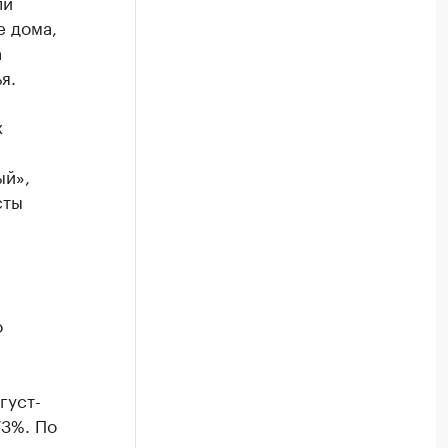
ли
е дома,
а
я.
х
ый»,
сты
о
густ-
73%. По