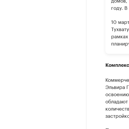
домов,
году. В
10 мар
Тухват
рамках
планир
Комплекс
Коммерче
Эльвира 
освоению
обладают
количеств
застройко