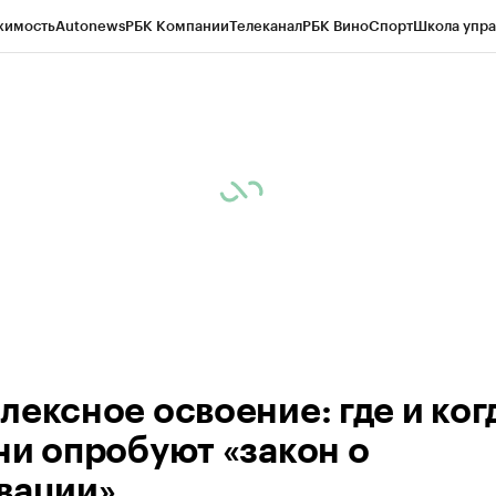
жимость
Autonews
РБК Компании
Телеканал
РБК Вино
Спорт
Школа упра
ипто
РБК Бизнес-среда
Дискуссионный клуб
Исследования
Кредитные 
рагентов
Политика
Экономика
Бизнес
Технологии и медиа
Финансы
Рын
лексное освоение: где и ког
ни опробуют «закон о
вации»