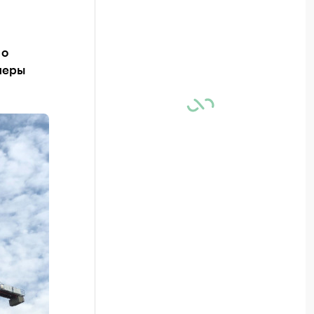
 о
перы