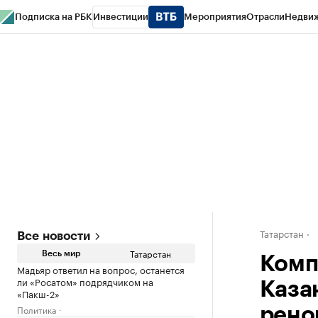
Подписка на РБК
Инвестиции
Мероприятия
Отрасли
Недви
РБК Life
Тренды
Визионеры
Национальные проекты
Город
Стиль
Кр
Спецпроекты СПб
Конференции СПб
Спецпроекты
Проверка конт
Татарстан
Все новости
Татарстан
Весь мир
Комп
Мадьяр ответил на вопрос, останется
ли «Росатом» подрядчиком на
Каза
«Пакш-2»
Политика
рено