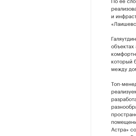
По ее сл
реализова
и инфраст
«Лаишевск
Галяутдин
объектах
комфортн
который 
между дом
Топ-мене
реализуе
разработ
разнообр
простран
помещений
Астра» со