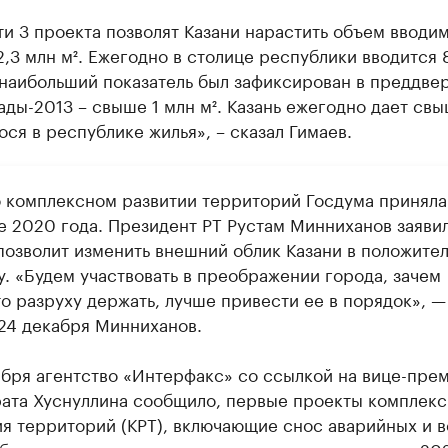
ти 3 проекта позволят Казани нарастить объем вводи
2,3 млн м². Ежегодно в столице республики вводится
 наибольший показатель был зафиксирован в преддве
ды-2013 – свыше 1 млн м². Казань ежегодно дает св
ся в республике жилья», – сказал Гимаев.
о комплексном развитии территорий Госдума приняла
е 2020 года. Президент РТ Рустам Минниханов заявил
позволит изменить внешний облик Казани в положите
у. «Будем участвовать в преображении города, зачем
о разруху держать, лучше привести ее в порядок», —
 24 декабря Минниханов.
абря агентство «Интерфакс» со ссылкой на вице-пре
ата Хуснуллина сообщило, первые проекты комплекс
ия территорий (КРТ), включающие снос аварийных и в