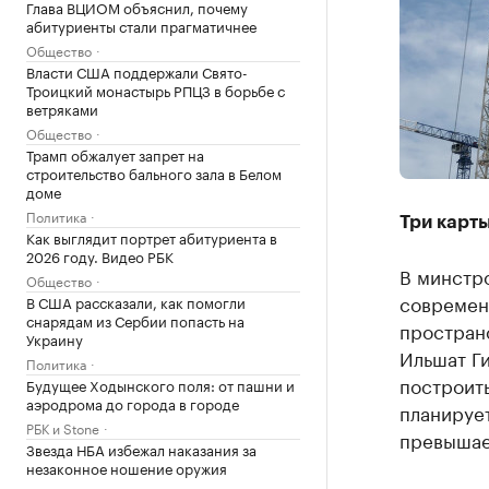
Глава ВЦИОМ объяснил, почему
абитуриенты стали прагматичнее
Общество
Власти США поддержали Свято-
Троицкий монастырь РПЦЗ в борьбе с
ветряками
Общество
Трамп обжалует запрет на
строительство бального зала в Белом
доме
Политика
Три карт
Как выглядит портрет абитуриента в
2026 году. Видео РБК
В минстро
Общество
современ
В США рассказали, как помогли
снарядам из Сербии попасть на
пространс
Украину
Ильшат Ги
Политика
построить
Будущее Ходынского поля: от пашни и
аэродрома до города в городе
планирует
РБК и Stone
превышае
Звезда НБА избежал наказания за
незаконное ношение оружия