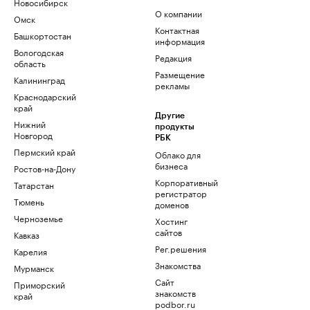
Новосибирск
О компании
Омск
Контактная
Башкортостан
информация
Вологодская
Редакция
область
Размещение
Калининград
рекламы
Краснодарский
край
Другие
Нижний
продукты
Новгород
РБК
Пермский край
Облако для
бизнеса
Ростов-на-Дону
Корпоративный
Татарстан
регистратор
Тюмень
доменов
Черноземье
Хостинг
сайтов
Кавказ
Рег.решения
Карелия
Знакомства
Мурманск
Сайт
Приморский
знакомств
край
podbor.ru