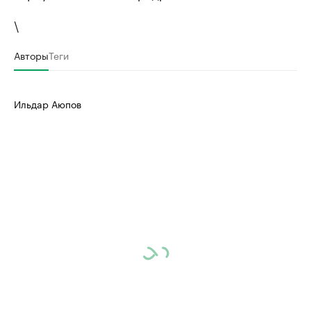
\
Авторы
Теги
Ильдар Аюпов