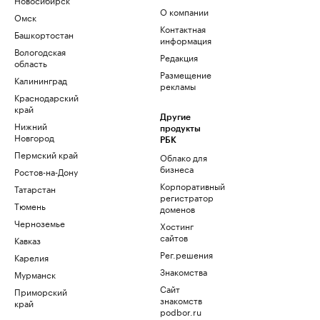
О компании
Омск
Контактная
Башкортостан
информация
Вологодская
Редакция
область
Размещение
Калининград
рекламы
Краснодарский
край
Другие
Нижний
продукты
Новгород
РБК
Пермский край
Облако для
бизнеса
Ростов-на-Дону
Корпоративный
Татарстан
регистратор
Тюмень
доменов
Черноземье
Хостинг
сайтов
Кавказ
Рег.решения
Карелия
Знакомства
Мурманск
Сайт
Приморский
знакомств
край
podbor.ru