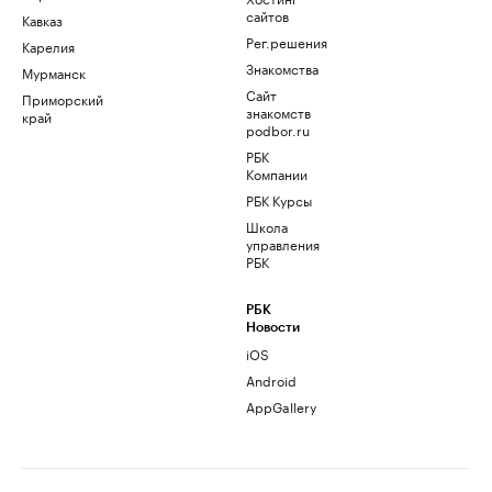
сайтов
Кавказ
Рег.решения
Карелия
Знакомства
Мурманск
Сайт
Приморский
знакомств
край
podbor.ru
РБК
Компании
РБК Курсы
Школа
управления
РБК
РБК
Новости
iOS
Android
AppGallery