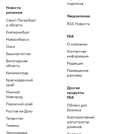
подписка
Новости
регионов
Уведомления
Санкт-Петербург
RSS Новости
и область
Екатеринбург
РБК
Новосибирск
О компании
Омск
Контактная
Башкортостан
информация
Вологодская
Редакция
область
Размещение
Калининград
рекламы
Краснодарский
край
Другие
Нижний
продукты
Новгород
РБК
Пермский край
Облако для
бизнеса
Ростов-на-Дону
Корпоративный
Татарстан
регистратор
Тюмень
доменов
Черноземье
Хостинг