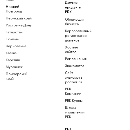
Другие
Нижний
продукты
Новгород
РБК
Пермский край
Облако для
бизнеса
Ростов-на-Дону
Корпоративный
Татарстан
регистратор
Тюмень
доменов
Черноземье
Хостинг
сайтов
Кавказ
Рег.решения
Карелия
Знакомства
Мурманск
Сайт
Приморский
знакомств
край
podbor.ru
РБК
Компании
РБК Курсы
Школа
управления
РБК
РБК