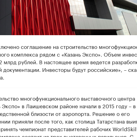
аключено соглашение на строительство многофункцио
ного комплекса рядом с «Казань Экспо». Объем инве
2 млрд рублей. В настоящее время ведется разработ
 документации. Инвесторы будут российские», – ска
а.
ельство многофункционального выставочного центра
 Экспо» в Лаишевском районе начали в 2015 году – в
едственной близости от аэропорта. Решение о его
нии приняли после того, как столица Татарстана выи
принять чемпионат представителей рабочих WorldSkill
омплекс состоит из трех выставочных павильонов. С