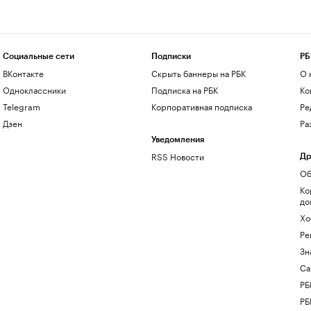
Социальные сети
Подписки
РБ
ВКонтакте
Скрыть баннеры на РБК
О 
Одноклассники
Подписка на РБК
Ко
Telegram
Корпоративная подписка
Ре
Дзен
Ра
Уведомления
RSS Новости
Др
Об
Ко
до
Хо
Ре
Зн
Са
РБ
РБ