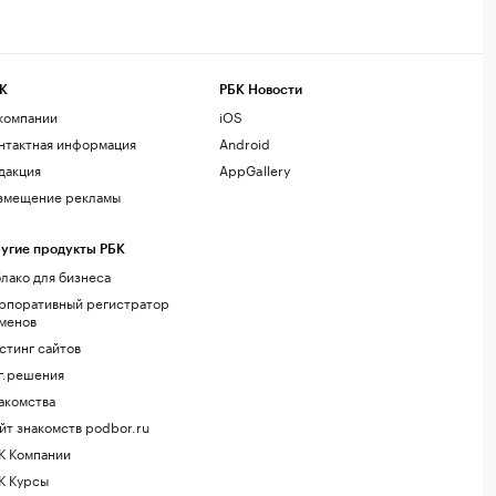
К
РБК Новости
компании
iOS
нтактная информация
Android
дакция
AppGallery
змещение рекламы
угие продукты РБК
лако для бизнеса
рпоративный регистратор
менов
стинг сайтов
г.решения
акомства
йт знакомств podbor.ru
К Компании
К Курсы