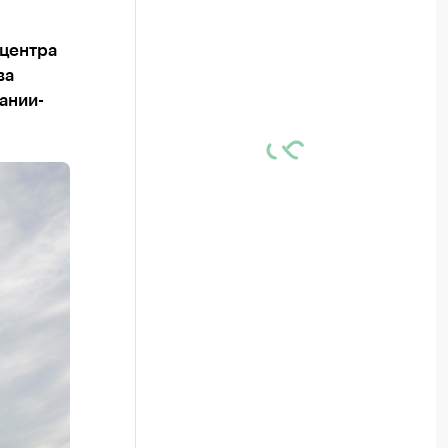
 центра
ва
ании-