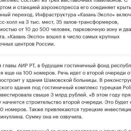
ртом и станцией аэроэкспресса его соединяет крыт
нный переход. Инфраструктура «Казань Экспо» включ
с-холл на 3 тыс. мест, 35 залов-трансформеров,
мостью от 10 до 500 человек, парковочную зону и дв
та. «Казань Экспо» вошел в число самых крупных
очных центров России.
 главы АИР РТ, в будущем гостиничный фонд респуб
я еще на 100 номеров. Речь идет о второй очереди о
построит у здания Шамовской больницы. В реконстр
кого здания под гостиничный комплекс турецкая Pol
вестировала свыше 3 млрд рублей. «В этом году пря
 начнется строительство второй очереди. Это будет 
0 номеров. Также привлекаются турецкие инвестиции
инуллина. Сумму она не озвучила.
отель, построенный за счет инвесторов и открытый в