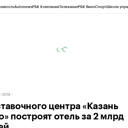
жимость
Autonews
РБК Компании
Телеканал
РБК Вино
Спорт
Школа упра
ипто
РБК Бизнес-среда
Дискуссионный клуб
Исследования
Кредитные 
рагентов
Политика
Экономика
Бизнес
Технологии и медиа
Финансы
Рын
-2019
ставочного центра «Казань
о» построят отель за 2 млрд
ей