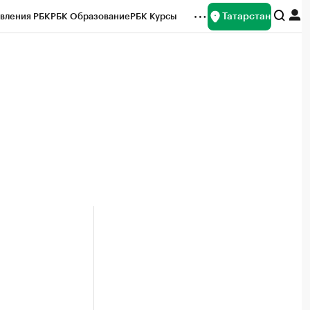
Татарстан
вления РБК
РБК Образование
РБК Курсы
рейтинги
Франшизы
Газета
ок наличной валюты