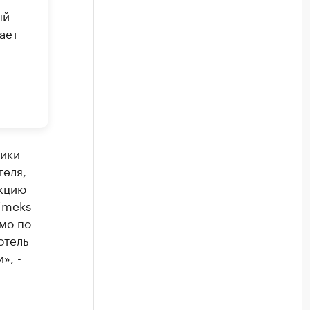
ый
ает
а
лики
теля,
укцию
imeks
мо по
отель
», -