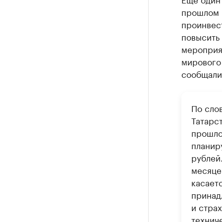
прошлом г
проинвес
повысить
мероприя
мирового 
сообщали,
По сло
Татарст
прошло
планир
рублей.
месяце
касает
принад
и стра
технич