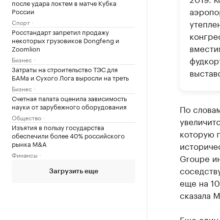
после удара локтем в матче Кубка
аэропо
России
утепле
Спорт
Росстандарт запретил продажу
конгрес
некоторых грузовиков Dongfeng и
вмести
Zoomlion
фудкор
Бизнес
Затраты на строительство ТЭС для
выстав
БАМа и Сухого Лога выросли на треть
Бизнес
Счетная палата оценила зависимость
науки от зарубежного оборудования
По словам
Общество
увеличитс
Изъятия в пользу государства
которую 
обеспечили более 40% российского
рынка M&A
историчес
Финансы
Groupe ин
соседству
Загрузить еще
еще на 10
сказала М
Еще один 