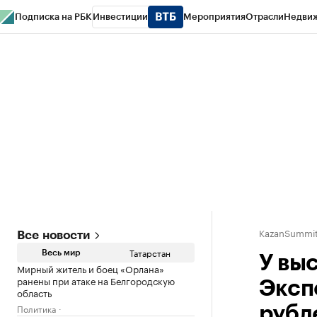
Подписка на РБК
Инвестиции
Мероприятия
Отрасли
Недви
РБК Life
Тренды
Визионеры
Национальные проекты
Город
Стиль
Кр
Спецпроекты СПб
Конференции СПб
Спецпроекты
Проверка конт
KazanSummit
Все новости
Татарстан
Весь мир
У вы
Мирный житель и боец «Орлана»
ранены при атаке на Белгородскую
Эксп
область
Политика
рубл