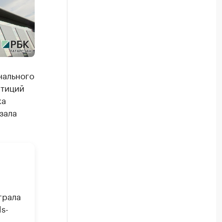
нального
стиций
ка
зала
грала
s-