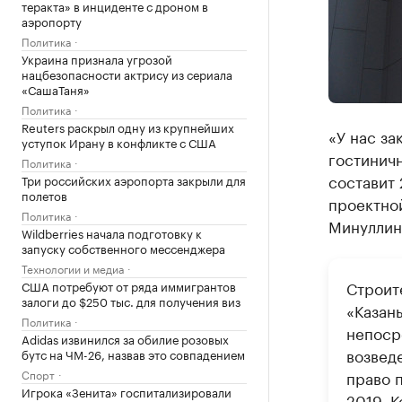
теракта» в инциденте с дроном в
аэропорту
Политика
Украина признала угрозой
нацбезопасности актрису из сериала
«СашаТаня»
Политика
Reuters раскрыл одну из крупнейших
«У нас з
уступок Ирану в конфликте с США
гостинич
Политика
составит 
Три российских аэропорта закрыли для
полетов
проектной
Политика
Минуллин
Wildberries начала подготовку к
запуску собственного мессенджера
Технологии и медиа
Строит
США потребуют от ряда иммигрантов
залоги до $250 тыс. для получения виз
«Казань
Политика
непоср
Adidas извинился за обилие розовых
возведе
бутс на ЧМ-26, назвав это совпадением
Спорт
право 
Игрока «Зенита» госпитализировали
2019. К