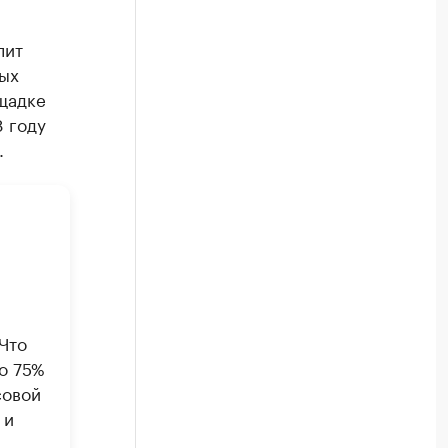
лит
ых
щадке
8 году
.
Что
о 75%
совой
 и