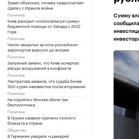
Трамп объяснил, почему предпочитает
сделку с Ираном войне
Политика
Сумму вло
Киев раскрыл «колоссальную сумму»
сообщила 
бюджетной помощи от Запада с 2022
года
инвестици
Политика
инвестора
Число закрытых за ночь российских
аэропортов выросло до восьми
Политика
Залужный заявил, что Киев исчерпал
ресурс вооружений в конфликте
Политика
Лантратова заявила, что судьба более
300 курян неизвестна после вторжения
Политика
На подлете к Москве сбили три
беспилотника
Политика
В Грузии назвали причину полного
блэкаута в стране
Общество
В Германии увидели «сценарий