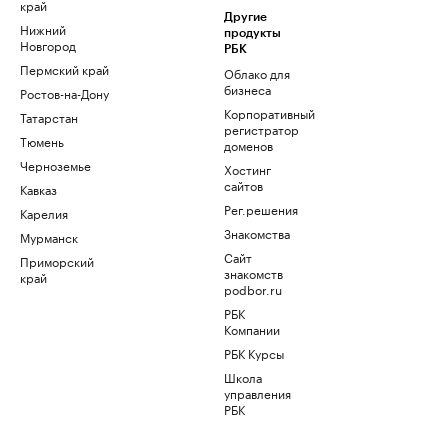
край
Другие
Нижний
продукты
Новгород
РБК
Пермский край
Облако для
бизнеса
Ростов-на-Дону
Корпоративный
Татарстан
регистратор
Тюмень
доменов
Черноземье
Хостинг
сайтов
Кавказ
Рег.решения
Карелия
Знакомства
Мурманск
Сайт
Приморский
знакомств
край
podbor.ru
РБК
Компании
РБК Курсы
Школа
управления
РБК