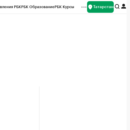
Татарстан
вления РБК
РБК Образование
РБК Курсы
рейтинги
Франшизы
Газета
ок наличной валюты