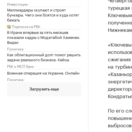
Инвестиции
турецкая 
Миллиардеры скупают и строят
Ключевым
бункеры. Чего они боятся и куда хотят
бежать
полученны
Подписка на РБК
Нижнекам
В Иране впервые за пять месяцев
показали кадры с Моджтабой Хаменеи.
Видео
«Ключевы
Политика
использо
Как облигационный долг помог решить
сжигания 
задачи реального бизнеса. Кейсы
на турбин
РБК и МСП Банк
Военная операция на Украине. Онлайн
«Казаньо
Политика
энергети
директор
Загрузить еще
Кондратье
По его сл
повышени
выбросов 