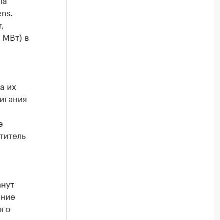
ns.
,
 МВт) в
а их
игания
е
титель
анут
ение
ого