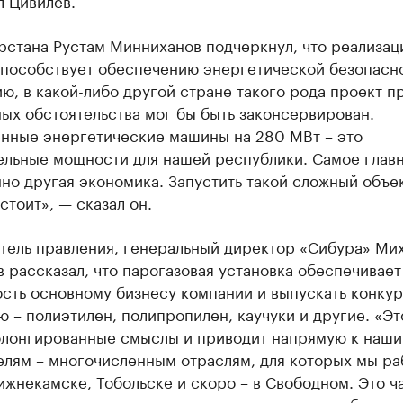
л Цивилев.
рстана Рустам Минниханов подчеркнул, что реализац
способствует обеспечению энергетической безопасно
ю, в какой-либо другой стране такого рода проект п
ых обстоятельства мог бы быть законсервирован.
нные энергетические машины на 280 МВт – это
ельные мощности для нашей республики. Самое главн
о другая экономика. Запустить такой сложный объек
стоит», — сказал он.
тель правления, генеральный директор «Сибура» Ми
 рассказал, что парогазовая установка обеспечивает
ость основному бизнесу компании и выпускать конку
 – полиэтилен, полипропилен, каучуки и другие. «Эт
олонгированные смыслы и приводит напрямую к наш
елям – многочисленным отраслям, для которых мы ра
ижнекамске, Тобольске и скоро – в Свободном. Это ч