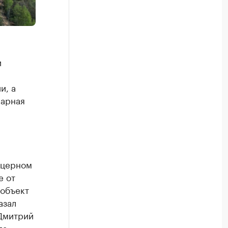
и
и, а
марная
нцерном
е от
 объект
азал
 Дмитрий
ла