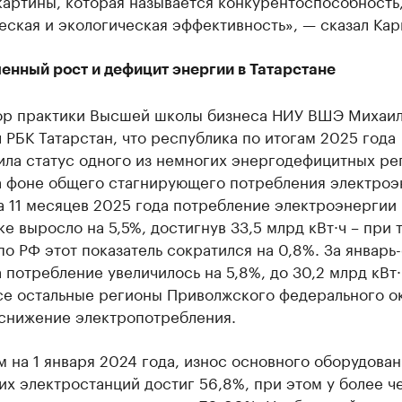
картины, которая называется конкурентоспособность
ская и экологическая эффективность», — сказал Кар
нный рост и дефицит энергии в Татарстане
р практики Высшей школы бизнеса НИУ ВШЭ Михаил
 РБК Татарстан, что республика по итогам 2025 года
ила статус одного из немногих энергодефицитных ре
а фоне общего стагнирующего потребления электроэ
а 11 месяцев 2025 года потребление электроэнергии 
е выросло на 5,5%, достигнув 33,5 млрд кВт·ч – при т
о РФ этот показатель сократился на 0,8%. За январь
 потребление увеличилось на 5,8%, до 30,2 млрд кВт·
се остальные регионы Приволжского федерального о
 снижение электропотребления.
 на 1 января 2024 года, износ основного оборудован
х электростанций достиг 56,8%, при этом у более ч