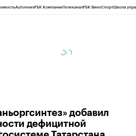
жимость
Autonews
РБК Компании
Телеканал
РБК Вино
Спорт
Школа упра
ипто
РБК Бизнес-среда
Дискуссионный клуб
Исследования
Кредитные 
рагентов
Политика
Экономика
Бизнес
Технологии и медиа
Финансы
Рын
аньоргсинтез» добавил
ости дефицитной
госистеме Татарстана