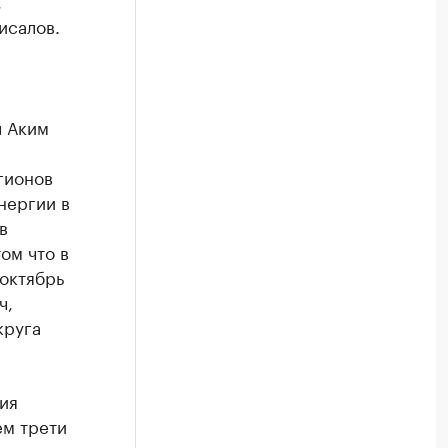
,
исалов.
 Аким
гионов
нергии в
в
ом что в
-октябрь
ч,
круга
ия
ем трети