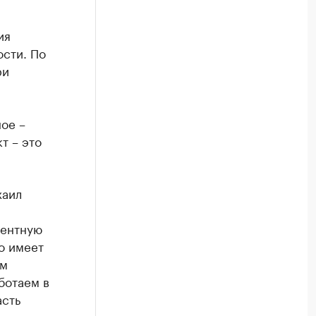
ия
сти. По
ри
ое –
т – это
хаил
рентную
о имеет
им
ботаем в
асть