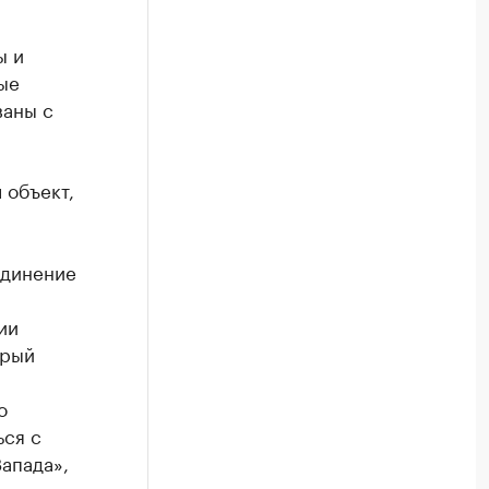
ы и
ые
ваны с
 объект,
единение
ии
орый
о
ься с
апада»,