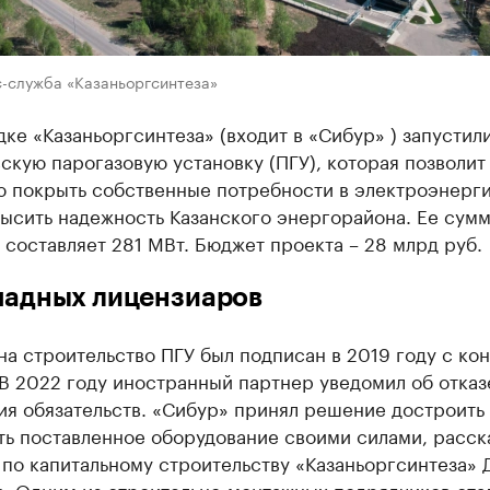
с-служба «Казаньоргсинтеза»
ке «Казаньоргсинтеза» (входит в «Сибур» ) запустил
кую парогазовую установку (ПГУ), которая позволит
ю покрыть собственные потребности в электроэнерги
высить надежность Казанского энергорайона. Ее сум
составляет 281 МВт. Бюджет проекта – 28 млрд руб.
падных лицензиаров
на строительство ПГУ был подписан в 2019 году с ко
В 2022 году иностранный партнер уведомил об отказ
ия обязательств. «Сибур» принял решение достроить
ть поставленное оборудование своими силами, расск
 по капитальному строительству «Казаньоргсинтеза»
в. Одним из строительно-монтажных подрядчиков ста