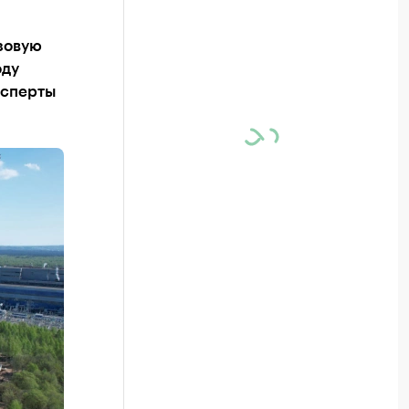
зовую
оду
ксперты