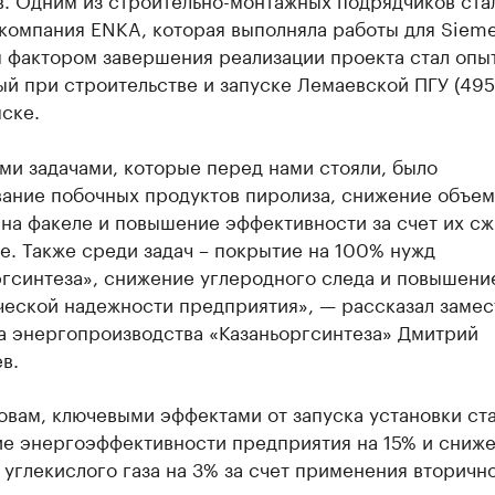
компания ENKA, которая выполняла работы для Sieme
 фактором завершения реализации проекта стал опыт
й при строительстве и запуске Лемаевской ПГУ (495
ске.
ми задачами, которые перед нами стояли, было
вание побочных продуктов пиролиза, снижение объем
на факеле и повышение эффективности за счет их сж
е. Также среди задач – покрытие на 100% нужд
ргсинтеза», снижение углеродного следа и повышени
ческой надежности предприятия», — рассказал замес
а энергопроизводства «Казаньоргсинтеза» Дмитрий
в.
овам, ключевыми эффектами от запуска установки ст
е энергоэффективности предприятия на 15% и сниж
углекислого газа на 3% за счет применения вторичн