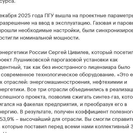
сурса.
декабря 2025 года ПГУ вышла на проектные параметр
разрешение на ввод в эксплуатацию. Газовая и паров
прошли необходимые настройки, были синхронизиро
достигли номинальной мощности.
энергетики России Сергей Цивилев, который посетил
роект Лушниковской парогазовой установки как
ентный, так как без иностранного лицензиара было
 современное технологическое оборудование. «Это 
ех отраслей: энергомашиностроения, нефтехимии и
ергетики. Все три отрасли объединились в реализац
спешного проекта, позволив сжигать синтез-газ, кот
гался на факелах предприятия, и преобразуя его в
ергию. В результате, получен коэффициент полезног
53,9% – высочайший для отрасли. Вы смогли справит
 которые поставил перед всеми нами коллективный З