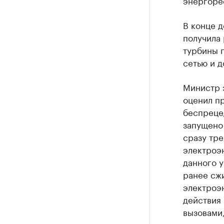
энергоре
В конце 
получила 
турбины 
сетью и 
Министр 
оценил п
беспрецед
запущено
сразу тр
электроэн
данного у
ранее сжи
электроэн
действия 
вызовами,