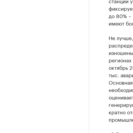
станций 
фиксирует
до 80% –
имеют бо
Не лучше,
распреде
изношены 
регионах 
октябрь 2
тыс. авар
Основная
необходи
оценивает
генериру
кратно от
промышле