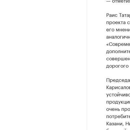
— отмети
Раис Тата
проекта 
его мнени
аналогичн
«Совреме
дополнит
совершенн
дорогого 
Председа
Карисалов
устойчив
продукцию
очень пр
потребит
Казани, Н