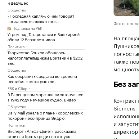
и дедушек
Общество
«Последняя капля»: о чем говорят
внезапные вспышки гнева
Фото: прес
Подписка на РБК
Утром над Татарстаном и Башкирией
На площад
сбили 12 беспилотников
Лушниковс
Политика
Творчество Бэнкси обошлось
полность
налогоплательщикам Британии в $202
также по
тыс.
мощность 
Общество
Как сохранить средства во времена
нестабильности рынков
Без за
РБК и Сбер
В Баренцевом море нашли затонувшее
Контракт 
в 1942 году немецкое судно. Видео
Общество
Siemens. 
Daily Mail узнала о плане «королевских
исполнен
похорон» экс-принца Эндрю
и запусти
Политика
директор
Эксперт «Альфа-Денег» рассказала,
стоит ли брать кредит на отпуск
Четверго