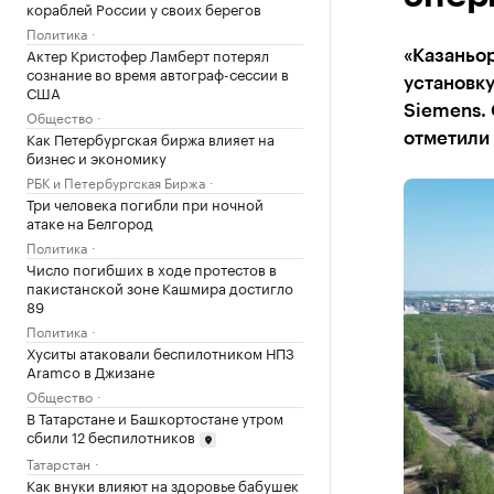
кораблей России у своих берегов
Политика
Актер Кристофер Ламберт потерял
«Казаньо
сознание во время автограф-сессии в
установку
США
Siemens.
Общество
Как Петербургская биржа влияет на
отметили
бизнес и экономику
РБК и Петербургская Биржа
Три человека погибли при ночной
атаке на Белгород
Политика
Число погибших в ходе протестов в
пакистанской зоне Кашмира достигло
89
Политика
Хуситы атаковали беспилотником НПЗ
Aramco в Джизане
Общество
В Татарстане и Башкортостане утром
сбили 12 беспилотников
Татарстан
Как внуки влияют на здоровье бабушек