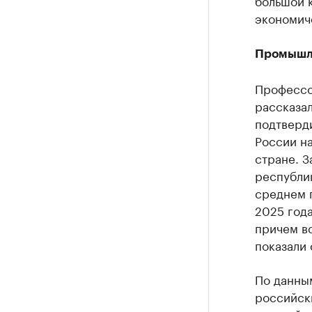
большой 
экономиче
Промышле
Профессо
рассказал
подтверд
России н
стране. З
республик
среднем п
2025 года
причем в
показали
По данным
российски