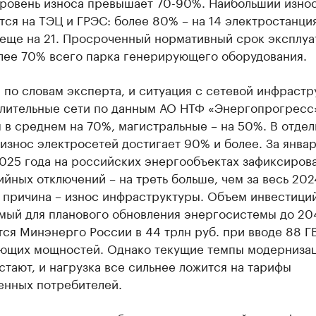
уровень износа превышает 70-90%. Наибольший изно
ся на ТЭЦ и ГРЭС: более 80% – на 14 электростанция
 еще на 21. Просроченный нормативный срок эксплуа
лее 70% всего парка генерирующего оборудования.
 по словам эксперта, и ситуация с сетевой инфрастр
лительные сети по данным АО НТФ «Энергопрогресс
в среднем на 70%, магистральные – на 50%. В отдел
износ электросетей достигает 90% и более. За январ
025 года на российских энергообъектах зафиксирова
ийных отключений – на треть больше, чем за весь 202
 причина – износ инфраструктуры. Объем инвестиций
мый для планового обновления энергосистемы до 204
ся Минэнерго России в 44 трлн руб. при вводе 88 Г
ющих мощностей. Однако текущие темпы модерниза
стают, и нагрузка все сильнее ложится на тарифы
нных потребителей.