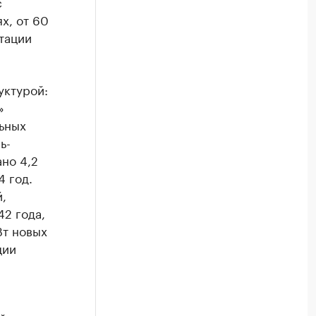
с
х, от 60
тации
уктурой:
»
ьных
ь-
но 4,2
4 год.
,
2 года,
Вт новых
ции