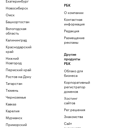
Екатеринбург
РБК
Новосибирск
О компании
Омск
Контактная
Башкортостан
информация
Вологодская
Редакция
область
Размещение
Калининград
рекламы
Краснодарский
край
Другие
Нижний
продукты
Новгород
РБК
Пермский край
Облако для
бизнеса
Ростов-на-Дону
Корпоративный
Татарстан
регистратор
Тюмень
доменов
Черноземье
Хостинг
сайтов
Кавказ
Рег.решения
Карелия
Знакомства
Мурманск
Сайт
Приморский
знакомств