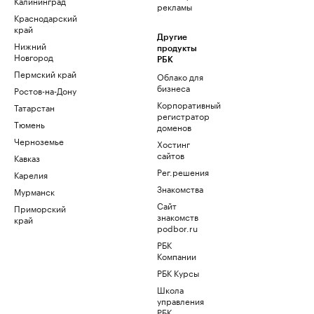
Калининград
рекламы
Краснодарский
край
Другие
Нижний
продукты
Новгород
РБК
Пермский край
Облако для
бизнеса
Ростов-на-Дону
Корпоративный
Татарстан
регистратор
Тюмень
доменов
Черноземье
Хостинг
сайтов
Кавказ
Рег.решения
Карелия
Знакомства
Мурманск
Сайт
Приморский
знакомств
край
podbor.ru
РБК
Компании
РБК Курсы
Школа
управления
РБК