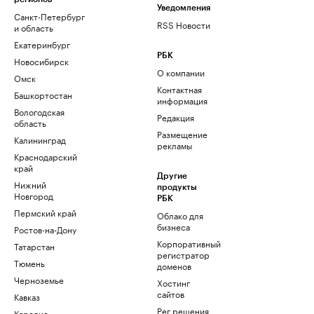
Уведомления
Санкт-Петербург
RSS Новости
и область
Екатеринбург
РБК
Новосибирск
О компании
Омск
Контактная
Башкортостан
информация
Вологодская
Редакция
область
Размещение
Калининград
рекламы
Краснодарский
край
Другие
Нижний
продукты
Новгород
РБК
Пермский край
Облако для
бизнеса
Ростов-на-Дону
Корпоративный
Татарстан
регистратор
Тюмень
доменов
Черноземье
Хостинг
сайтов
Кавказ
Рег.решения
Карелия