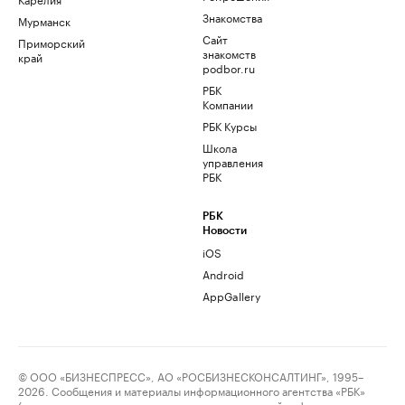
Знакомства
Мурманск
Сайт
Приморский
знакомств
край
podbor.ru
РБК
Компании
РБК Курсы
Школа
управления
РБК
РБК
Новости
iOS
Android
AppGallery
© ООО «БИЗНЕСПРЕСС», АО «РОСБИЗНЕСКОНСАЛТИНГ», 1995–
2026. Сообщения и материалы информационного агентства «РБК»
(свидетельство о регистрации средства массовой информации