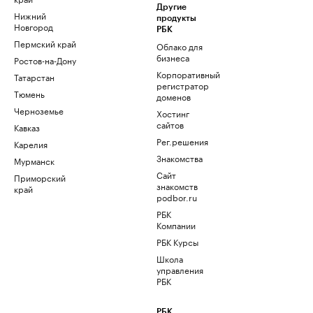
Другие
Нижний
продукты
Новгород
РБК
Пермский край
Облако для
бизнеса
Ростов-на-Дону
Корпоративный
Татарстан
регистратор
Тюмень
доменов
Черноземье
Хостинг
сайтов
Кавказ
Рег.решения
Карелия
Знакомства
Мурманск
Сайт
Приморский
знакомств
край
podbor.ru
РБК
Компании
РБК Курсы
Школа
управления
РБК
РБК