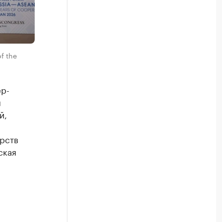
f the
ер-
я
й,
а
рств
ская