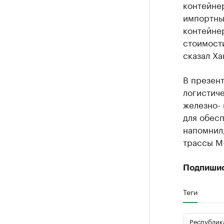
контейнер
импортный
контейнер
стоимости
сказал Х
В презент
логистич
железно- 
для обес
напомнил,
трассы М-
Подпиши
Теги
Республика