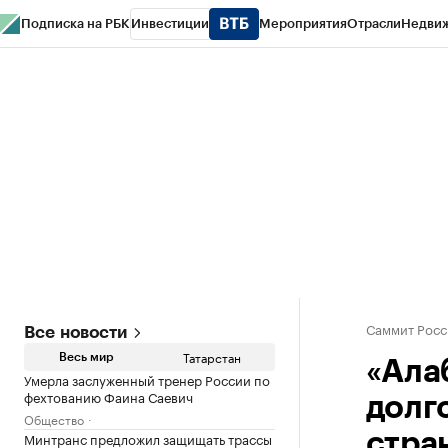
Подписка на РБК
Инвестиции
Мероприятия
Отрасли
Недви
РБК Life
Тренды
Визионеры
Национальные проекты
Город
Стиль
Кр
Спецпроекты СПб
Конференции СПб
Спецпроекты
Проверка конт
Саммит Росс
Все новости
Татарстан
Весь мир
«Ала
Умерла заслуженный тренер России по
фехтованию Фаина Саевич
долг
Общество
Минтранс предложил защищать трассы
стра