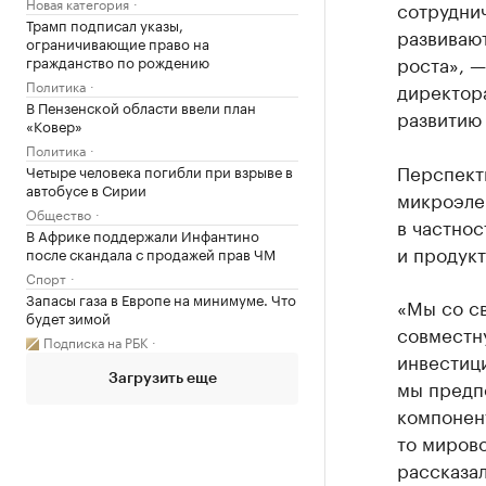
Новая категория
сотруднич
Трамп подписал указы,
развиваю
ограничивающие право на
роста», —
гражданство по рождению
Политика
директор
В Пензенской области ввели план
развитию
«Ковер»
Политика
Перспекти
Четыре человека погибли при взрыве в
автобусе в Сирии
микроэле
Общество
в частно
В Африке поддержали Инфантино
и продукт
после скандала с продажей прав ЧМ
Спорт
Запасы газа в Европе на минимуме. Что
«Мы со с
будет зимой
совместну
Подписка на РБК
инвестици
Загрузить еще
мы предп
компонент
то миров
рассказал