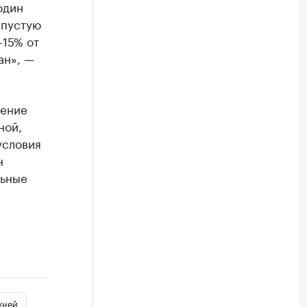
один
впустую
-15% от
ан», —
жение
ной,
условия
н
льные
уней