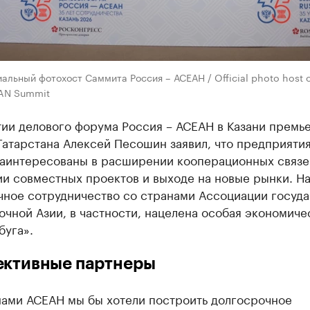
альный фотохост Саммита Россия – АСЕАН / Official photo host o
AN Summit
ии делового форума Россия – АСЕАН в Казани премь
Татарстана Алексей Песошин заявил, что предприяти
заинтересованы в расширении кооперационных связе
и совместных проектов и выходе на новые рынки. Н
чное сотрудничество со странами Ассоциации госуда
чной Азии, в частности, нацелена особая экономиче
буга».
ективные партнеры
нами АСЕАН мы бы хотели построить долгосрочное