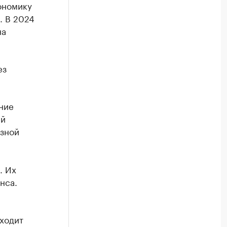
ономику
. В 2024
на
ез
ние
ый
езной
. Их
нса.
ходит