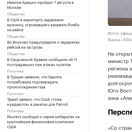
Иваном Едешко пройдет 7 августа в
Москве
Общество
В США в аэропорту задержали
мужчину, угрожавшего взорвать бомбу
на рейсе
Фото: офици
Общество
Russia–ASE
Во Внуково предупредили о задержках
рейсов из-за грозы
На открыт
Общество
В Саудовской Аравии сообщили об 11
министр 
пострадавших при атаках хуситов
региона 
Политика
реализаци
В Турции заявили, что Европа
потребовала подтверждать
долгосро
происхождение газа
Юго-Восто
Политика
зона «Ала
Трамп заявил, что США «тоже
нуждаются» в ракетах для Patriot
Политика
Персп
Reuters сообщил о серии кибератак на
крупнейшие финансовые компании
США
«Со стра