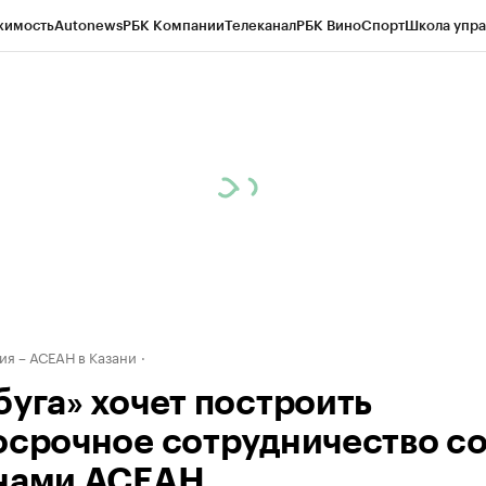
жимость
Autonews
РБК Компании
Телеканал
РБК Вино
Спорт
Школа упра
ипто
РБК Бизнес-среда
Дискуссионный клуб
Исследования
Кредитные 
рагентов
Политика
Экономика
Бизнес
Технологии и медиа
Финансы
Рын
ия – АСЕАН в Казани
буга» хочет построить
осрочное сотрудничество с
нами АСЕАН