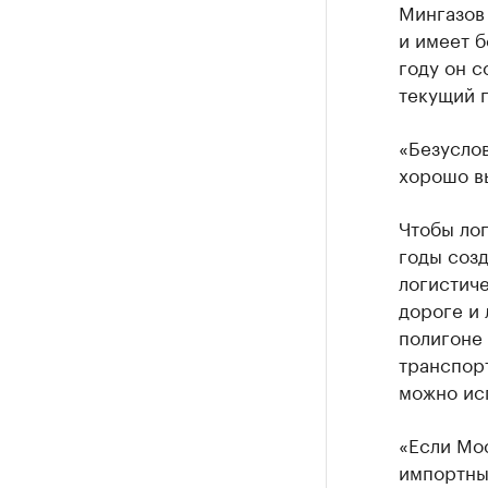
Мингазов 
и имеет б
году он с
текущий г
«Безусло
хорошо в
Чтобы лог
годы соз
логистиче
дороге и 
полигоне
транспор
можно исп
«Если Мо
импортных