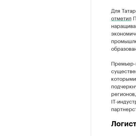
Для Тата
отметил
П
наращива
экономич
промышле
образован
Премьер-
существен
которыми
подчеркну
регионов
IT-индуст
партнерс
Логист