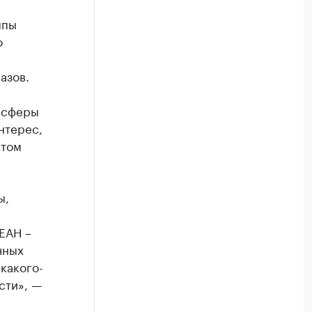
мпы
о
азов.
я сферы
нтерес,
ктом
ы,
ЕАН –
чных
какого-
сти», —