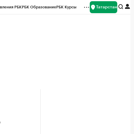
Татарстан
вления РБК
РБК Образование
РБК Курсы
рейтинги
Франшизы
Газета
ок наличной валюты
о