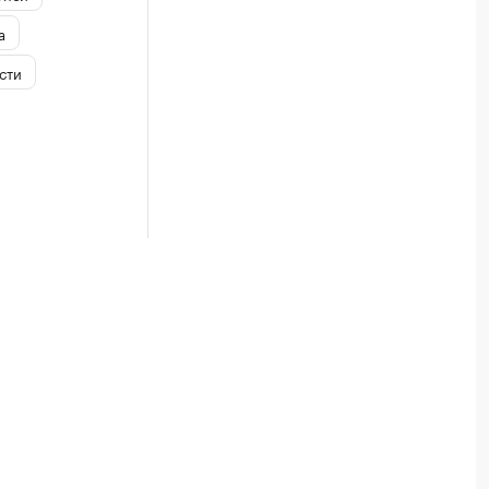
а
сти