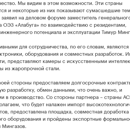
ество. Мы видим в этом возможности. Эти страны
тся и некоторые из них показывают сумасшедшие те
 заявил на деловом форуме заместитель генеральног
а ОЭЗ «Алабуга» по взаимодействию с резидентами,
 инженерного потенциала и эксплуатации Тимур Минг
вными для сотрудничества, по его словам, являютс
ктроники, оборудования и совместных разработок. И
сти, представляют камеры с искусственными интелле
ы из жаропрочной стали.
воей стороны предоставляем долгосрочные контракт
ю разработку, обмен данными, что очень важно, и
и в производство. Со стороны партнера – страны АС
олагаем, что будет налажен импорт высокотехнологи
ов, предоставлена площадка, совместная доработка 
ого оборудования и пройдены экспортные формально
 Мингазов.