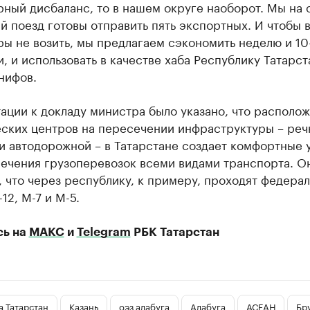
ный дисбаланс, то в нашем округе наоборот. Мы на 
 поезд готовы отправить пять экспортных. И чтобы 
ы не возить, мы предлагаем сэкономить неделю и 10
, и использовать в качестве хаба Республику Татарст
анифов.
ации к докладу министра было указано, что располо
еских центров на пересечении инфраструктуры – реч
и автодорожной – в Татарстане создает комфортные 
печения грузоперевозок всеми видами транспорта. О
 что через республику, к примеру, проходят федера
12, М-7 и М-5.
сь на
МАКС
и
Telegram
РБК Татарстан
 Татарстан
Казань
оэз алабуга
Алабуга
АСЕАН
Бр