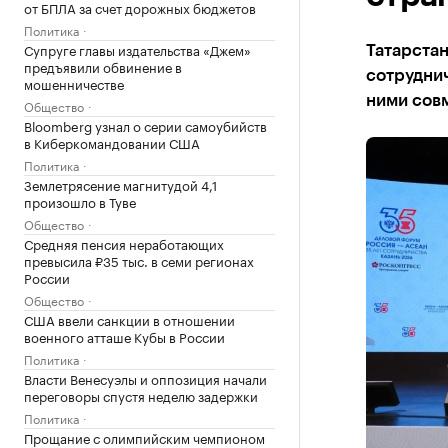
от БПЛА за счет дорожных бюджетов
Политика
Супруге главы издательства «Джем»
Татарстан
предъявили обвинение в
сотруднич
мошенничестве
ними сов
Общество
Bloomberg узнал о серии самоубийств
в Киберкомандовании США
Политика
Землетрясение магнитудой 4,1
произошло в Туве
Общество
Средняя пенсия неработающих
превысила ₽35 тыс. в семи регионах
России
Общество
США ввели санкции в отношении
военного атташе Кубы в России
Политика
Власти Венесуэлы и оппозиция начали
переговоры спустя неделю задержки
Политика
Прощание с олимпийским чемпионом