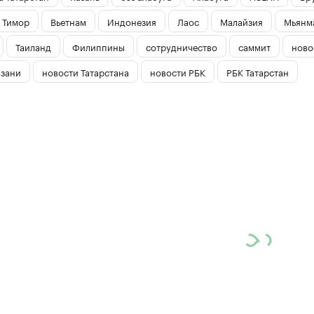
 Тимор
Вьетнам
Индонезия
Лаос
Малайзия
Мьянм
Таиланд
Филиппины
сотрудничество
саммит
ново
азани
новости Татарстана
новости РБК
РБК Татарстан