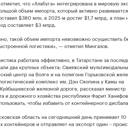
отметил, что «Алабуга» интегрирована в мировую эк
ольшой объем импорта, который активно развивается
оставил $380 млн, в 2025-м достиг $1,7 млрд, а план 
од составляет $3 млрд.
вно, такой объем импорта невозможно осуществить б
ыстроенной логистики», — отметил Мингазов.
истика работала эффективно, в Татарстане за послед
дали два крупных объекта: Свияжский мультимодальн
ский центр на Волге и на полигоне Горьковской жел
логистический комплекс им. Дэн Сяопина у Камы на
 Куйбышевской железной дороге, рассказал министр
та и дорожного хозяйства республики Фарит Ханифов
ользовать, чтобы избавить от контейнерного дисбала
сковская область на сегодняшний день принимает 10
 контейнеров и отправляет на экспорт один – проис