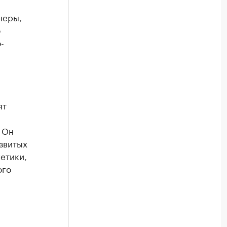
неры,
о
-
ят
 Он
звитых
етики,
ого