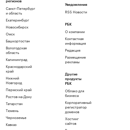
регионов
Уведомления
Санкт-Петербург
RSS Новости
и область
Екатеринбург
РБК
Новосибирск
О компании
Омск
Контактная
Башкортостан
информация
Вологодская
Редакция
область
Размещение
Калининград
рекламы
Краснодарский
край
Другие
Нижний
продукты
Новгород
РБК
Пермский край
Облако для
бизнеса
Ростов-на-Дону
Корпоративный
Татарстан
регистратор
Тюмень
доменов
Черноземье
Хостинг
сайтов
Кавказ
Рег.решения