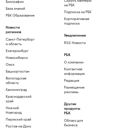
Биографии
на РБК
База знаний
Подписка на РБК
РБК Образование
Корпоративная
подписка
Новости
регионов
Уведомления
Санкт-Петербург
RSS Новости
и область
Екатеринбург
РБК
Новосибирск
О компании
Омск
Контактная
Башкортостан
информация
Вологодская
Редакция
область
Размещение
Калининград
рекламы
Краснодарский
край
Другие
Нижний
продукты
Новгород
РБК
Пермский край
Облако для
бизнеса
Ростов-на-Дону