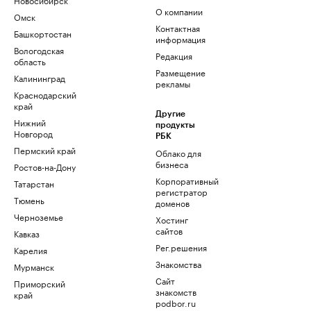
О компании
Омск
Контактная
Башкортостан
информация
Вологодская
Редакция
область
Размещение
Калининград
рекламы
Краснодарский
край
Другие
Нижний
продукты
Новгород
РБК
Пермский край
Облако для
бизнеса
Ростов-на-Дону
Корпоративный
Татарстан
регистратор
Тюмень
доменов
Черноземье
Хостинг
сайтов
Кавказ
Рег.решения
Карелия
Знакомства
Мурманск
Сайт
Приморский
знакомств
край
podbor.ru