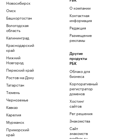
РБК
Новосибирск
О компании
Омск
Контактная
Башкортостан
информация
Вологодская
Редакция
область
Размещение
Калининград
рекламы
Краснодарский
край
Другие
Нижний
продукты
Новгород
РБК
Пермский край
Облако для
бизнеса
Ростов-на-Дону
Корпоративный
Татарстан
регистратор
Тюмень
доменов
Черноземье
Хостинг
сайтов
Кавказ
Рег.решения
Карелия
Знакомства
Мурманск
Сайт
Приморский
знакомств
край
podbor.ru