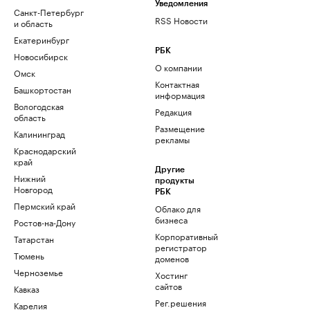
Уведомления
Санкт-Петербург
RSS Новости
и область
Екатеринбург
РБК
Новосибирск
О компании
Омск
Контактная
Башкортостан
информация
Вологодская
Редакция
область
Размещение
Калининград
рекламы
Краснодарский
край
Другие
Нижний
продукты
Новгород
РБК
Пермский край
Облако для
бизнеса
Ростов-на-Дону
Корпоративный
Татарстан
регистратор
Тюмень
доменов
Черноземье
Хостинг
сайтов
Кавказ
Рег.решения
Карелия