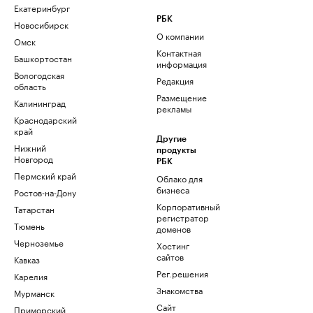
Екатеринбург
РБК
Новосибирск
О компании
Омск
Контактная
Башкортостан
информация
Вологодская
Редакция
область
Размещение
Калининград
рекламы
Краснодарский
край
Другие
Нижний
продукты
Новгород
РБК
Пермский край
Облако для
бизнеса
Ростов-на-Дону
Корпоративный
Татарстан
регистратор
Тюмень
доменов
Черноземье
Хостинг
сайтов
Кавказ
Рег.решения
Карелия
Знакомства
Мурманск
Сайт
Приморский