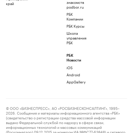
знакомств
край
podbor.ru
РБК
Компании
РБК Курсы
Школа
управления
РБК
РБК
Новости
iOS
Android
AppGallery
© ООО «БИЗНЕСПРЕСС», АО «РОСБИЗНЕСКОНСАЛТИНГ», 1995–
2026. Сообщения и материалы информационного агентства «РБК»
(свидетельство о регистрации средства массовой информации
выдано Федеральной службой по надзору в сфере связи,
информационных технологий и массовых коммуникаций
(Роскомнадзор) 09.12.2015 за номером ИА №ФС77-63848) и сетевого