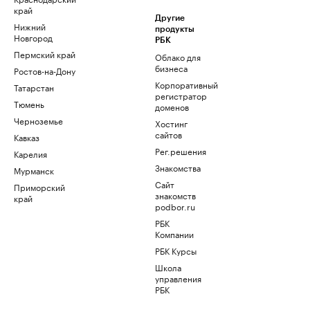
край
Другие
Нижний
продукты
Новгород
РБК
Пермский край
Облако для
бизнеса
Ростов-на-Дону
Корпоративный
Татарстан
регистратор
Тюмень
доменов
Черноземье
Хостинг
сайтов
Кавказ
Рег.решения
Карелия
Знакомства
Мурманск
Сайт
Приморский
знакомств
край
podbor.ru
РБК
Компании
РБК Курсы
Школа
управления
РБК