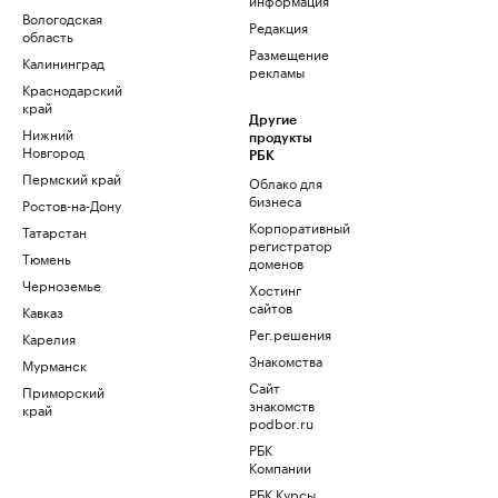
Вологодская
Редакция
область
Размещение
Калининград
рекламы
Краснодарский
край
Другие
Нижний
продукты
Новгород
РБК
Пермский край
Облако для
бизнеса
Ростов-на-Дону
Корпоративный
Татарстан
регистратор
Тюмень
доменов
Черноземье
Хостинг
сайтов
Кавказ
Рег.решения
Карелия
Знакомства
Мурманск
Сайт
Приморский
знакомств
край
podbor.ru
РБК
Компании
РБК Курсы