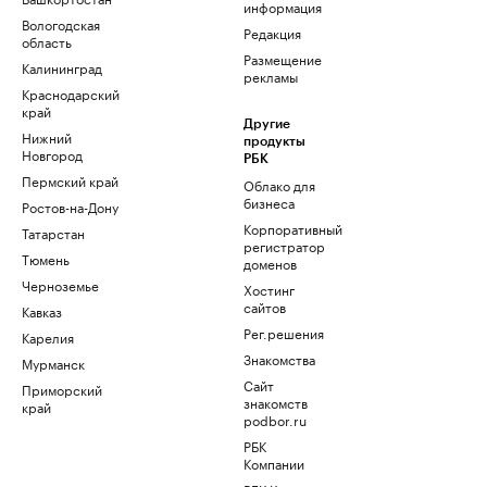
информация
Вологодская
Редакция
область
Размещение
Калининград
рекламы
Краснодарский
край
Другие
Нижний
продукты
Новгород
РБК
Пермский край
Облако для
бизнеса
Ростов-на-Дону
Корпоративный
Татарстан
регистратор
Тюмень
доменов
Черноземье
Хостинг
сайтов
Кавказ
Рег.решения
Карелия
Знакомства
Мурманск
Сайт
Приморский
знакомств
край
podbor.ru
РБК
Компании