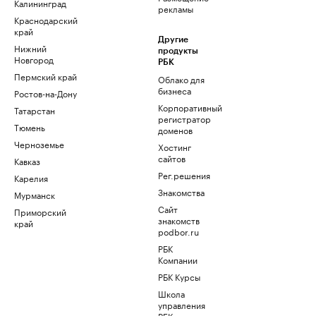
Калининград
рекламы
Краснодарский
край
Другие
Нижний
продукты
Новгород
РБК
Пермский край
Облако для
бизнеса
Ростов-на-Дону
Корпоративный
Татарстан
регистратор
Тюмень
доменов
Черноземье
Хостинг
сайтов
Кавказ
Рег.решения
Карелия
Знакомства
Мурманск
Сайт
Приморский
знакомств
край
podbor.ru
РБК
Компании
РБК Курсы
Школа
управления
РБК