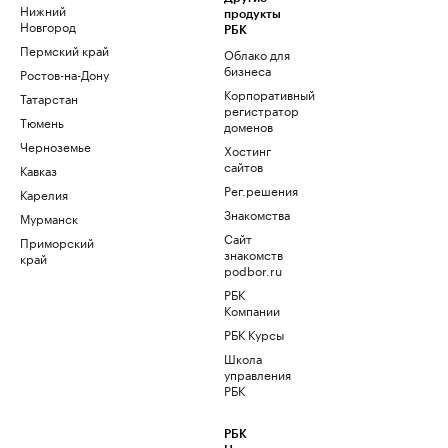
Нижний
продукты
Новгород
РБК
Пермский край
Облако для
бизнеса
Ростов-на-Дону
Корпоративный
Татарстан
регистратор
Тюмень
доменов
Черноземье
Хостинг
сайтов
Кавказ
Рег.решения
Карелия
Знакомства
Мурманск
Сайт
Приморский
знакомств
край
podbor.ru
РБК
Компании
РБК Курсы
Школа
управления
РБК
РБК