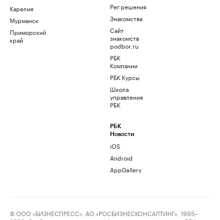
Рег.решения
Карелия
Знакомства
Мурманск
Сайт
Приморский
знакомств
край
podbor.ru
РБК
Компании
РБК Курсы
Школа
управления
РБК
РБК
Новости
iOS
Android
AppGallery
© ООО «БИЗНЕСПРЕСС», АО «РОСБИЗНЕСКОНСАЛТИНГ», 1995–