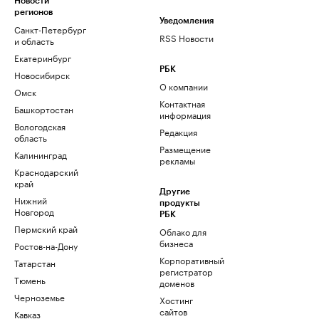
Новости
регионов
Уведомления
Санкт-Петербург
RSS Новости
и область
Екатеринбург
РБК
Новосибирск
О компании
Омск
Контактная
Башкортостан
информация
Вологодская
Редакция
область
Размещение
Калининград
рекламы
Краснодарский
край
Другие
Нижний
продукты
Новгород
РБК
Пермский край
Облако для
бизнеса
Ростов-на-Дону
Корпоративный
Татарстан
регистратор
Тюмень
доменов
Черноземье
Хостинг
сайтов
Кавказ