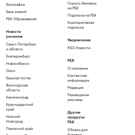
Скрыть баннеры
Биографии
на РБК
База знаний
Подписка на РБК
РБК Образование
Корпоративная
подписка
Новости
регионов
Уведомления
Санкт-Петербург
RSS Новости
и область
Екатеринбург
РБК
Новосибирск
О компании
Омск
Контактная
Башкортостан
информация
Вологодская
Редакция
область
Размещение
Калининград
рекламы
Краснодарский
край
Другие
Нижний
продукты
Новгород
РБК
Пермский край
Облако для
бизнеса