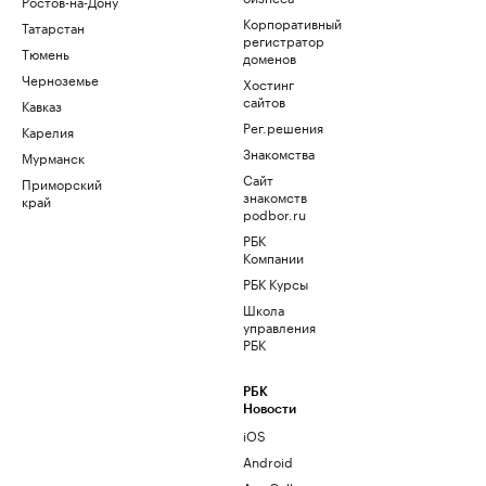
Ростов-на-Дону
Корпоративный
Татарстан
регистратор
Тюмень
доменов
Черноземье
Хостинг
сайтов
Кавказ
Рег.решения
Карелия
Знакомства
Мурманск
Сайт
Приморский
знакомств
край
podbor.ru
РБК
Компании
РБК Курсы
Школа
управления
РБК
РБК
Новости
iOS
Android