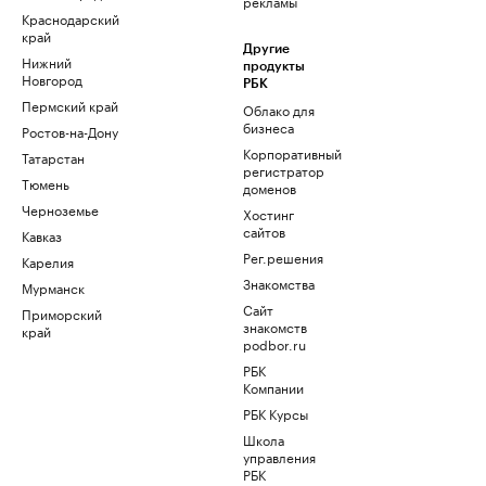
рекламы
Краснодарский
край
Другие
Нижний
продукты
Новгород
РБК
Пермский край
Облако для
бизнеса
Ростов-на-Дону
Корпоративный
Татарстан
регистратор
Тюмень
доменов
Черноземье
Хостинг
сайтов
Кавказ
Рег.решения
Карелия
Знакомства
Мурманск
Сайт
Приморский
знакомств
край
podbor.ru
РБК
Компании
РБК Курсы
Школа
управления
РБК