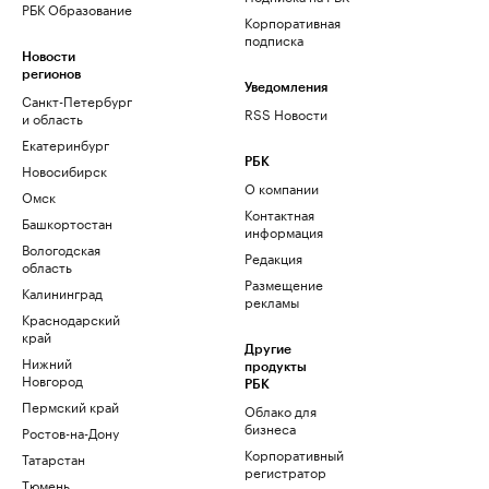
РБК Образование
Корпоративная
подписка
Новости
регионов
Уведомления
Санкт-Петербург
RSS Новости
и область
Екатеринбург
РБК
Новосибирск
О компании
Омск
Контактная
Башкортостан
информация
Вологодская
Редакция
область
Размещение
Калининград
рекламы
Краснодарский
край
Другие
Нижний
продукты
Новгород
РБК
Пермский край
Облако для
бизнеса
Ростов-на-Дону
Корпоративный
Татарстан
регистратор
Тюмень
доменов