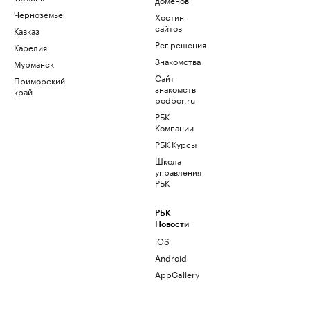
Черноземье
Хостинг
сайтов
Кавказ
Рег.решения
Карелия
Знакомства
Мурманск
Сайт
Приморский
знакомств
край
podbor.ru
РБК
Компании
РБК Курсы
Школа
управления
РБК
РБК
Новости
iOS
Android
AppGallery