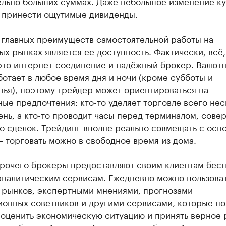
ельно больших суммах. Даже небольшое изменение к
 принести ощутимые дивиденды.
 главных преимуществ самостоятельной работы на
х рынках является ее доступность. Фактически, всё,
это интернет-соединение и надёжный брокер. Валют
отает в любое время дня и ночи (кроме субботы и
ья), поэтому трейдер может ориентироваться на
ые предпочтения: кто-то уделяет торговле всего нес
ень, а кто-то проводит часы перед терминалом, сове
о сделок. Трейдинг вполне реально совмещать с осн
 торговать можно в свободное время из дома.
рочего брокеры предоставляют своим клиентам бес
 аналитическим сервисам. Ежедневно можно пользова
 рынков, экспертными мнениями, прогнозами
ионных советников и другими сервисами, которые по
 оценить экономическую ситуацию и принять верное