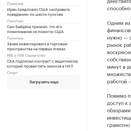
действит
Политика
способно
Иран предложил США «исправить
поведение» по шести пунктам
Политика
Одним из
Сын Байдена признал, что его
финансовы
помилование не помогло США
нужно — 
Политика
Зачем инвестировать в торговые
рынок раб
пространства на первых этажах
воскресен
РБК и ПИК Серия плюс
собственн
СКА подписал контракт с защитником,
минут в д
который провел пять сезонов в НХЛ
Спорт
множеств
работой —
Загрузить еще
Помимо п
доступ к
обзорами
инвестиц
грамотно