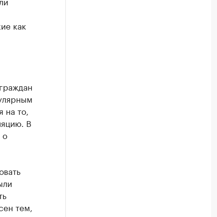
ли
ие как
ограждан
пулярным
 на то,
ляцию. В
 о
овать
ыли
ть
сен тем,