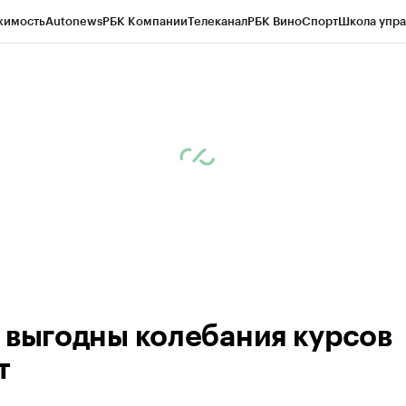
жимость
Autonews
РБК Компании
Телеканал
РБК Вино
Спорт
Школа упра
ипто
РБК Бизнес-среда
Дискуссионный клуб
Исследования
Кредитные 
рагентов
Политика
Экономика
Бизнес
Технологии и медиа
Финансы
Рын
 выгодны колебания курсов
т