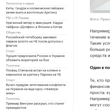
Технологии и медиа
Киты, тундра и космические пейзажи:
зачем ехать в восточную Арктику
РБК и УК Первая
Фото: Прес
Ураганный ветер и эвакуация. Кадры
тайфуна «Долфин» в Японии и Китае
Например
Общество
течение в
Российский пятиборец завоевал
первое золото на ЧЕ после допуска с
Такие ус
флагом
больше р
Спорт
средств и
Турция предложила России и Украине
объявить мораторий на бои
Политика
Один в по
Пловец Степанов встал на колени и
извинился за критику Парижа на ЧЕ
Те, кто п
Спорт
Вучич предрек затягивание конфликта
финансово
на Украине на еще одну «тяжелую
проста: к
зиму»
Например
Политика
Премьер Венгрии раскрыл, кто станет
могут сос
президентом