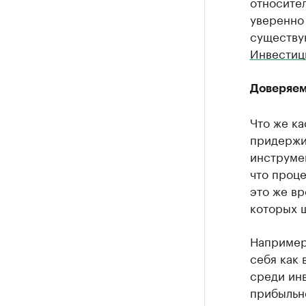
относител
уверенно
существу
Инвестиц
Доверяем
Что же ка
придержи
инструмен
что проце
это же в
которых 
Например
себя как
среди ин
прибыльно