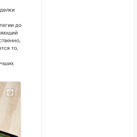
сделки
тегии до
вляющий
ственно,
тся то,
учших