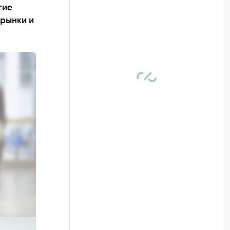
гие
 рынки и