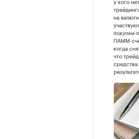
у кого не
трейдинг
на валют
участвуют
покупки-
ПАММ-счёт
когда сня
что трейд
средства.
результат