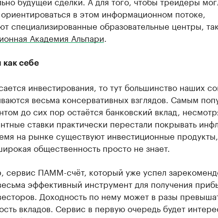
ьно будущей сделки. А для того, чтобы трейдеры мог
 ориентироваться в этом информационном потоке,
ют специализированные образовательные центры, так
ионная Академия Альпари
.
 как себе
сается инвестирования, то тут большинство наших с
ваются весьма консервативных взглядов. Самым по
том до сих пор остаётся банковский вклад, несмотря
нтные ставки практически перестали покрывать инф
ремя на рынке существуют инвестиционные продукты,
широкая общественность просто не знает.
, сервис ПАММ-счёт, который уже успел зарекоменд
 весьма эффективный инструмент для получения приб
весторов. Доходность по нему может в разы превыша
сть вкладов. Сервис в первую очередь будет интере