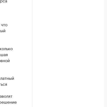
урса
 что
ный
колько
ршая
овной
платный
ться
зволят
 решение