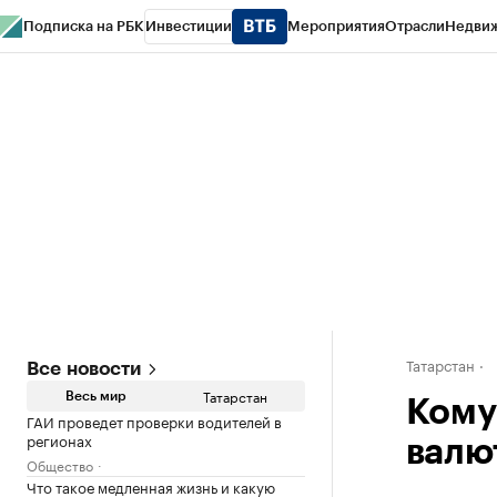
Подписка на РБК
Инвестиции
Мероприятия
Отрасли
Недви
РБК Life
Тренды
Визионеры
Национальные проекты
Город
Стиль
Кр
Спецпроекты СПб
Конференции СПб
Спецпроекты
Проверка конт
Татарстан
Все новости
Татарстан
Весь мир
Кому
ГАИ проведет проверки водителей в
регионах
валю
Общество
Что такое медленная жизнь и какую