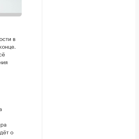
ости в
конце.
сё
ния
а
ара
дёт о