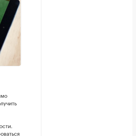
имо
лучить
ости.
оваться