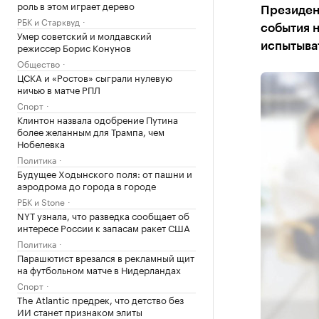
роль в этом играет дерево
Президент
РБК и Старквуд
события 
Умер советский и молдавский
режиссер Борис Конунов
испытыват
Общество
ЦСКА и «Ростов» сыграли нулевую
ничью в матче РПЛ
Спорт
Клинтон назвала одобрение Путина
более желанным для Трампа, чем
Нобелевка
Политика
Будущее Ходынского поля: от пашни и
аэродрома до города в городе
РБК и Stone
NYT узнала, что разведка сообщает об
интересе России к запасам ракет США
Политика
Парашютист врезался в рекламный щит
на футбольном матче в Нидерландах
Спорт
The Atlantic предрек, что детство без
ИИ станет признаком элиты