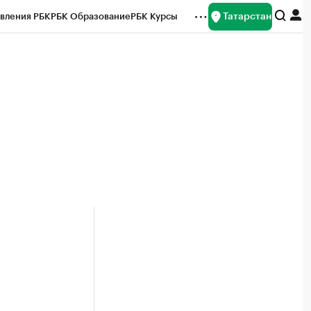
Татарстан
вления РБК
РБК Образование
РБК Курсы
рейтинги
Франшизы
Газета
ок наличной валюты