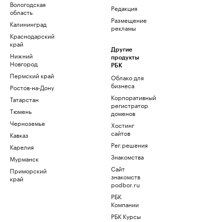
Вологодская
Редакция
область
Размещение
Калининград
рекламы
Краснодарский
край
Другие
Нижний
продукты
Новгород
РБК
Пермский край
Облако для
бизнеса
Ростов-на-Дону
Корпоративный
Татарстан
регистратор
Тюмень
доменов
Черноземье
Хостинг
сайтов
Кавказ
Рег.решения
Карелия
Знакомства
Мурманск
Сайт
Приморский
знакомств
край
podbor.ru
РБК
Компании
РБК Курсы