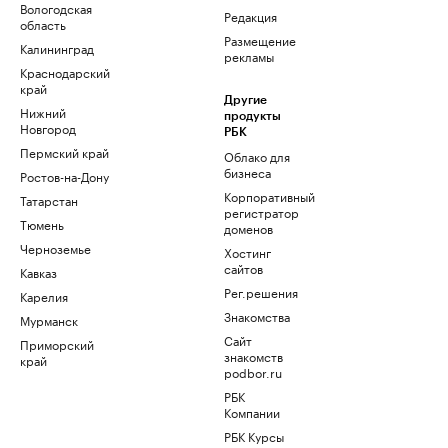
Вологодская
Редакция
область
Размещение
Калининград
рекламы
Краснодарский
край
Другие
Нижний
продукты
Новгород
РБК
Пермский край
Облако для
бизнеса
Ростов-на-Дону
Корпоративный
Татарстан
регистратор
Тюмень
доменов
Черноземье
Хостинг
сайтов
Кавказ
Рег.решения
Карелия
Знакомства
Мурманск
Сайт
Приморский
знакомств
край
podbor.ru
РБК
Компании
РБК Курсы