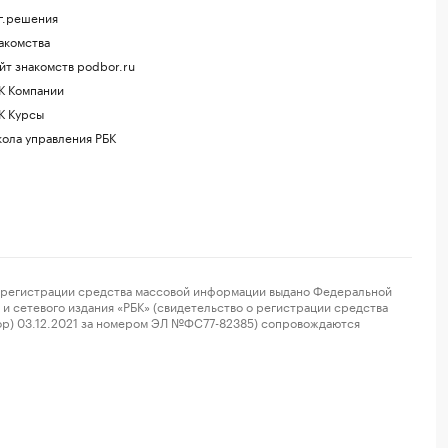
г.решения
акомства
йт знакомств podbor.ru
К Компании
К Курсы
ола управления РБК
регистрации средства массовой информации выдано Федеральной
и сетевого издания «РБК» (свидетельство о регистрации средства
ор) 03.12.2021 за номером ЭЛ №ФС77-82385) сопровождаются