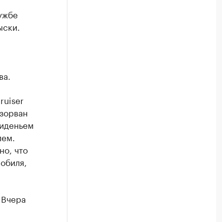
ужбе
ыски.
ва.
ruiser
взорван
сиденьем
лем.
но, что
обиля,
 Вчера