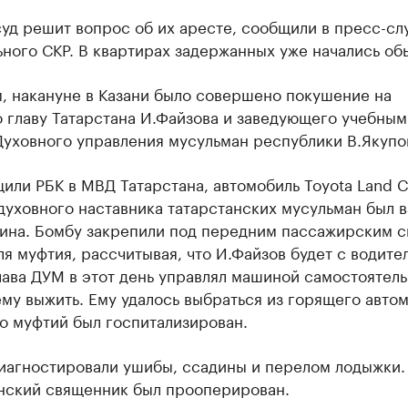
уд решит вопрос об их аресте, сообщили в пресс-сл
ного СКР. В квартирах задержанных уже начались об
, накануне в Казани было совершено покушение на
 главу Татарстана И.Файзова и заведующего учебным
Духовного управления мусульман республики В.Якупо
или РБК в МВД Татарстана, автомобиль Toyota Land C
духовного наставника татарстанских мусульман был 
сина. Бомбу закрепили под передним пассажирским 
я муфтия, рассчитывая, что И.Файзов будет с водите
ава ДУМ в этот день управлял машиной самостоятель
му выжить. Ему удалось выбраться из горящего автом
о муфтий был госпитализирован.
иагностировали ушибы, ссадины и перелом лодыжки.
нский священник был прооперирован.