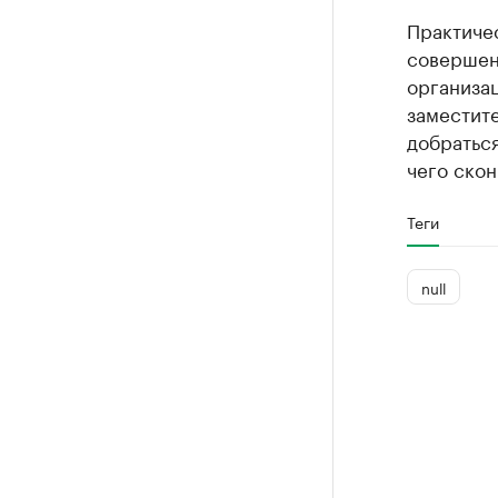
Практиче
совершен
организац
заместите
добратьс
чего скон
Теги
null