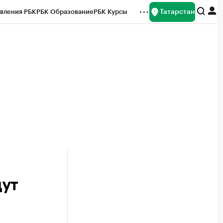
Татарстан
вления РБК
РБК Образование
РБК Курсы
рейтинги
Франшизы
Газета
ок наличной валюты
щут