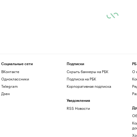
Социальные сети
Подписки
РБ
ВКонтакте
Скрыть баннеры на РБК
О 
Одноклассники
Подписка на РБК
Ко
Telegram
Корпоративная подписка
Ре
Дзен
Ра
Уведомления
RSS Новости
Др
Об
Ко
до
Хо