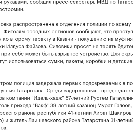
и рукавами, сообщил пресс-секретарь МВД по Татар
остромин.
овка распространена в отделения полиции по всему
. Жителям соседних регионов сообщают, что престу
 ко второму теракту в Казани - покушению на муфтия
и Илдуса Файзова. Силовики просят не терять бдите
 при себе может быть взрывное устройство. Для скр
ут использоваться сумки, пакеты, коробки и детские
утром полиция задержала первых подозреваемых в п
уфтия Татарстана. Среди задержанных - председател
в компании "Идель-хадж" 57-летний Рустем Гатауллин
ель прихода "Вакф" 39-летний казанец Мурат Галеев,
рского района республики 41-летний Айрат Шакиров 
) и житель Лаишевского района Татарстана 31-летний
ов.