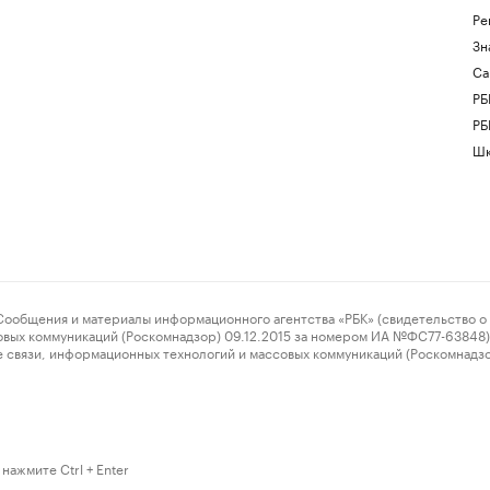
Ре
Зн
Са
РБ
РБ
Шк
ения и материалы информационного агентства «РБК» (свидетельство о 
овых коммуникаций (Роскомнадзор) 09.12.2015 за номером ИА №ФС77-63848) 
 связи, информационных технологий и массовых коммуникаций (Роскомнадз
нажмите Ctrl + Enter