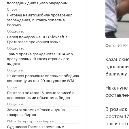
последних днях Диего Марадоны
Спорт
Литовец на автомобиле протаранил
заграждения, пытаясь попасть в
Россию
Общество
Перед пожаром на НПЗ Slovnaft в
Братиславе произошел взрыв
Фото: ИТАР
Общество
Трамп против гражданства США «по
Казанские
праву почвы». В каких странах его
выдают
сделавши
Общество
Валиуллу 
19-летняя россиянка впервые победила
соперницу из топ-20 на турнире WTA
Накануне
Спорт
Пентагон показал 16 новых записей с
составлен
неопознанными объектами. Видео
Общество
В розыск 
Зачем экономике России нужна
товарная биржа
ростом 17
РБК и Петербургская Биржа
славянско
Суд назвал Трампа «временным