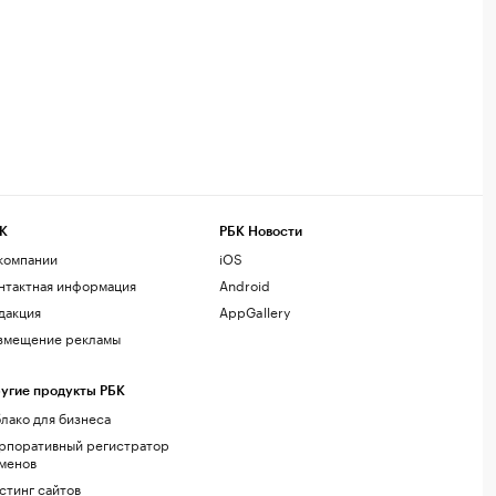
К
РБК Новости
компании
iOS
нтактная информация
Android
дакция
AppGallery
змещение рекламы
угие продукты РБК
лако для бизнеса
рпоративный регистратор
менов
стинг сайтов