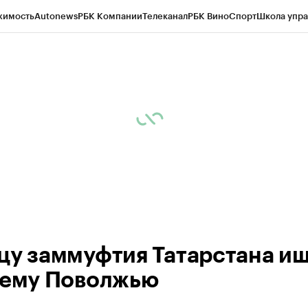
жимость
Autonews
РБК Компании
Телеканал
РБК Вино
Спорт
Школа упра
ипто
РБК Бизнес-среда
Дискуссионный клуб
Исследования
Кредитные 
рагентов
Политика
Экономика
Бизнес
Технологии и медиа
Финансы
Рын
цу заммуфтия Татарстана и
сему Поволжью