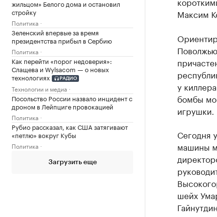
коротким
жильцом» Белого дома и остановил
стройку
Максим К
Политика
Зеленский впервые за время
Ориентир
президентства прибыл в Сербию
Поволжью
Политика
Как перейти «порог недоверия»:
причастен
Слащева и Wylsacom — о новых
республик
технологиях
РАДИО
у киллера
Технологии и медиа
бомбы мог
Посольство России назвало инцидент с
дроном в Лейпциге провокацией
игрушки.
Политика
Рубио рассказал, как США затягивают
Сегодня 
«петлю» вокруг Кубы
машины м
Политика
директоро
Загрузить еще
руководит
Высокого
шейх Умар
Гайнутдин