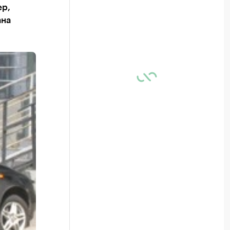
ер,
ана