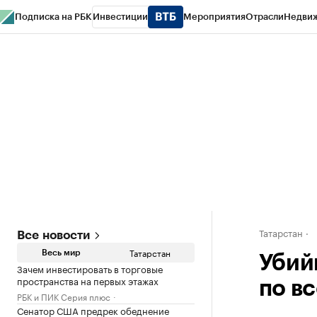
Подписка на РБК
Инвестиции
Мероприятия
Отрасли
Недви
РБК Life
Тренды
Визионеры
Национальные проекты
Город
Стиль
Кр
Спецпроекты СПб
Конференции СПб
Спецпроекты
Проверка конт
Татарстан
Все новости
Татарстан
Весь мир
Убий
Зачем инвестировать в торговые
пространства на первых этажах
по в
РБК и ПИК Серия плюс
Сенатор США предрек обеднение