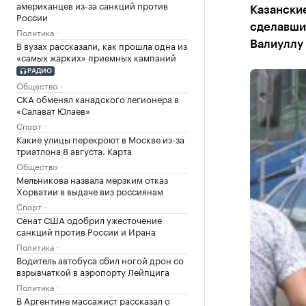
американцев из-за санкций против
Казанские
России
сделавши
Политика
В вузах рассказали, как прошла одна из
Валиуллу 
«самых жарких» приемных кампаний
РАДИО
Общество
СКА обменял канадского легионера в
«Салават Юлаев»
Спорт
Какие улицы перекроют в Москве из-за
триатлона 8 августа. Карта
Общество
Мельникова назвала мерзким отказ
Хорватии в выдаче виз россиянам
Спорт
Сенат США одобрил ужесточение
санкций против России и Ирана
Политика
Водитель автобуса сбил ногой дрон со
взрывчаткой в аэропорту Лейпцига
Политика
В Аргентине массажист рассказал о