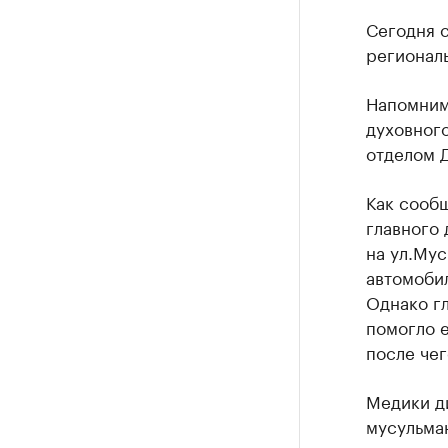
Сегодня с
региональ
Напомним
духовного
отделом 
Как сообщ
главного 
на ул.Му
автомобил
Однако гл
помогло е
после чег
Медики д
мусульма