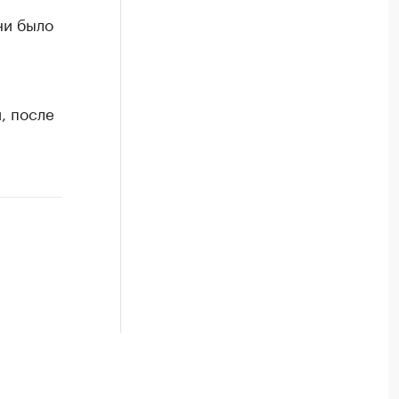
ни было
, после