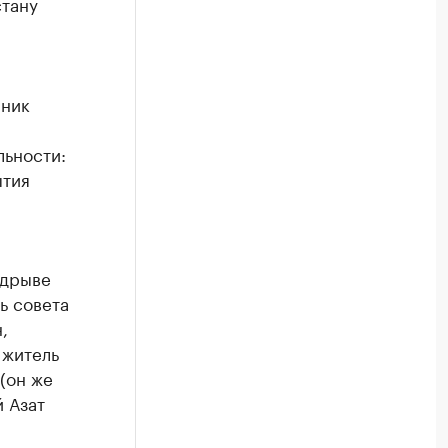
стану
пник
льности:
ытия
одрыве
ь совета
,
 житель
(он же
 Азат