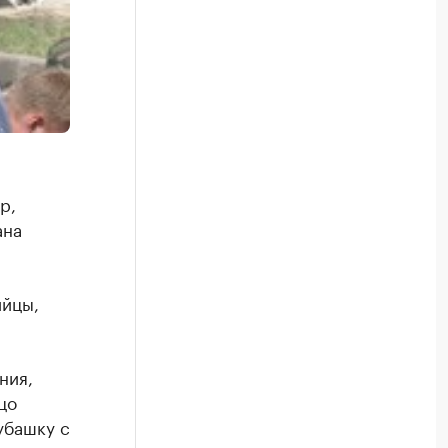
р,
ана
ийцы,
ния,
цо
убашку с