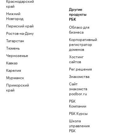
Краснодарский
край
Другие
Нижний
продукты
Новгород
РБК
Пермский край
Облако для
бизнеса
Ростов-на-Дону
Корпоративный
Татарстан
регистратор
Тюмень
доменов
Черноземье
Хостинг
сайтов
Кавказ
Рег.решения
Карелия
Знакомства
Мурманск
Сайт
Приморский
знакомств
край
podbor.ru
РБК
Компании
РБК Курсы
Школа
управления
РБК