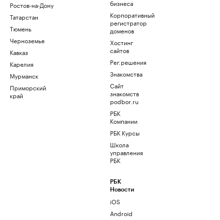
бизнеса
Ростов-на-Дону
Корпоративный
Татарстан
регистратор
Тюмень
доменов
Черноземье
Хостинг
сайтов
Кавказ
Рег.решения
Карелия
Знакомства
Мурманск
Сайт
Приморский
знакомств
край
podbor.ru
РБК
Компании
РБК Курсы
Школа
управления
РБК
РБК
Новости
iOS
Android