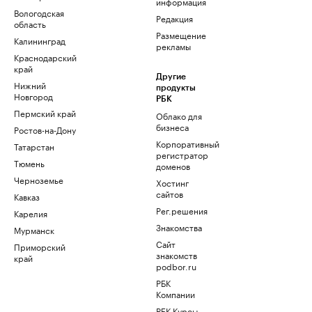
информация
Вологодская
Редакция
область
Размещение
Калининград
рекламы
Краснодарский
край
Другие
Нижний
продукты
Новгород
РБК
Пермский край
Облако для
бизнеса
Ростов-на-Дону
Корпоративный
Татарстан
регистратор
Тюмень
доменов
Черноземье
Хостинг
сайтов
Кавказ
Рег.решения
Карелия
Знакомства
Мурманск
Сайт
Приморский
знакомств
край
podbor.ru
РБК
Компании
РБК Курсы