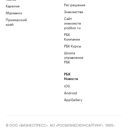
Рег.решения
Карелия
Знакомства
Мурманск
Сайт
Приморский
знакомств
край
podbor.ru
РБК
Компании
РБК Курсы
Школа
управления
РБК
РБК
Новости
iOS
Android
AppGallery
© ООО «БИЗНЕСПРЕСС», АО «РОСБИЗНЕСКОНСАЛТИНГ», 1995–