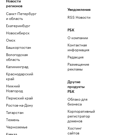
Новости
регионов
Уведомления
Санкт-Петербург
RSS Новости
и область
Екатеринбург
РБК
Новосибирск
О компании
Омск
Контактная
Башкортостан
информация
Вологодская
Редакция
область
Размещение
Калининград
рекламы
Краснодарский
край
Другие
Нижний
продукты
Новгород
РБК
Пермский край
Облако для
бизнеса
Ростов-на-Дону
Корпоративный
Татарстан
регистратор
Тюмень
доменов
Черноземье
Хостинг
сайтов
Кавказ