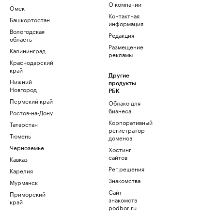
О компании
Омск
Контактная
Башкортостан
информация
Вологодская
Редакция
область
Размещение
Калининград
рекламы
Краснодарский
край
Другие
Нижний
продукты
Новгород
РБК
Пермский край
Облако для
бизнеса
Ростов-на-Дону
Корпоративный
Татарстан
регистратор
Тюмень
доменов
Черноземье
Хостинг
сайтов
Кавказ
Рег.решения
Карелия
Знакомства
Мурманск
Сайт
Приморский
знакомств
край
podbor.ru