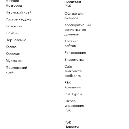
Нижний
продукты
Новгород
РБК
Пермский край
Облако для
бизнеса
Ростов-на-Дону
Корпоративный
Татарстан
регистратор
Тюмень
доменов
Черноземье
Хостинг
сайтов
Кавказ
Рег.решения
Карелия
Знакомства
Мурманск
Сайт
Приморский
знакомств
край
podbor.ru
РБК
Компании
РБК Курсы
Школа
управления
РБК
РБК
Новости