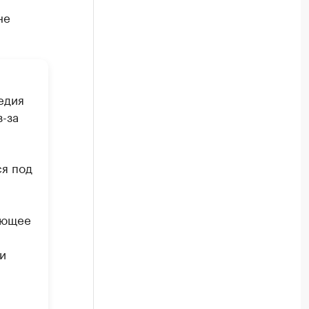
не
едия
-за
ся под
яющее
и