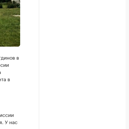
динов в
ссии
а
та в
миссии
. У нас