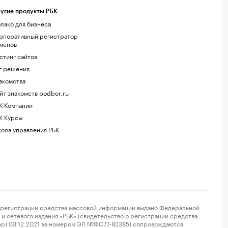
угие продукты РБК
лако для бизнеса
рпоративный регистратор
менов
стинг сайтов
г.решения
акомства
йт знакомств podbor.ru
К Компании
К Курсы
ола управления РБК
регистрации средства массовой информации выдано Федеральной
и сетевого издания «РБК» (свидетельство о регистрации средства
ор) 03.12.2021 за номером ЭЛ №ФС77-82385) сопровождаются