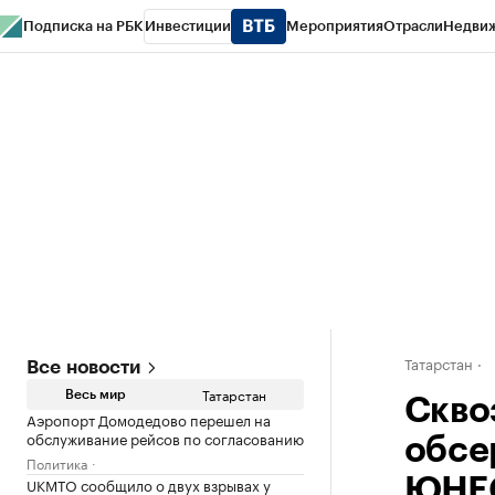
Подписка на РБК
Инвестиции
Мероприятия
Отрасли
Недви
РБК Life
Тренды
Визионеры
Национальные проекты
Город
Стиль
Кр
Спецпроекты СПб
Конференции СПб
Спецпроекты
Проверка конт
Татарстан
Все новости
Татарстан
Весь мир
Сквоз
Аэропорт Домодедово перешел на
обслуживание рейсов по согласованию
обсе
Политика
UKMTO сообщило о двух взрывах у
ЮНЕ