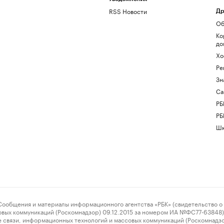
RSS Новости
Др
Об
Ко
до
Хо
Ре
Зн
Са
РБ
РБ
Шк
ения и материалы информационного агентства «РБК» (свидетельство о 
овых коммуникаций (Роскомнадзор) 09.12.2015 за номером ИА №ФС77-63848) 
 связи, информационных технологий и массовых коммуникаций (Роскомнадз