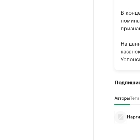
В конц
номина
призна
На дан
казанск
Успенск
Подпиши
Авторы
Теги
Нарги