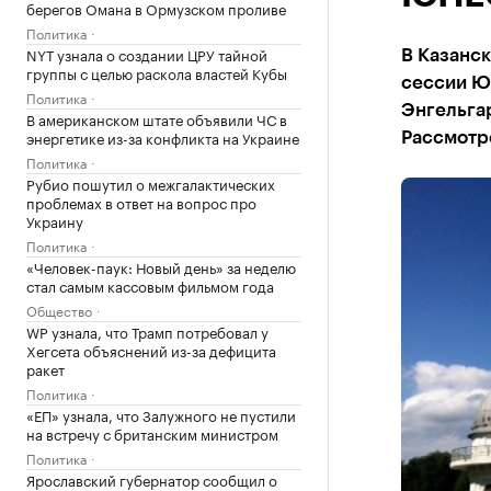
берегов Омана в Ормузском проливе
Политика
NYT узнала о создании ЦРУ тайной
В Казанск
группы с целью раскола властей Кубы
сессии Ю
Политика
Энгельгар
В американском штате объявили ЧС в
энергетике из-за конфликта на Украине
Рассмотр
Политика
Рубио пошутил о межгалактических
проблемах в ответ на вопрос про
Украину
Политика
«Человек-паук: Новый день» за неделю
стал самым кассовым фильмом года
Общество
WP узнала, что Трамп потребовал у
Хегсета объяснений из-за дефицита
ракет
Политика
«ЕП» узнала, что Залужного не пустили
на встречу с британским министром
Политика
Ярославский губернатор сообщил о