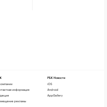
К
РБК Новости
компании
iOS
нтактная информация
Android
дакция
AppGallery
змещение рекламы