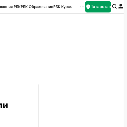
Татарстан
вления РБК
РБК Образование
РБК Курсы
рейтинги
Франшизы
Газета
ок наличной валюты
ли