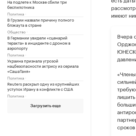
На подлете к Москве сбили три
рассмотр
беспилотника
Политика
имеют ник
В Грузии назвали причину полного
блэкаута в стране
Общество
Вчера 
В Германии увидели «сценарий
теракта» в инциденте с дроном в
Орджон
аэропорту
ЮНЕСКО
Политика
давлен
Украина признала угрозой
нацбезопасности актрису из сериала
«СашаТаня»
«Члены 
Политика
сильне
Reuters раскрыл одну из крупнейших
требую
уступок Ирану в конфликте с США
лишить
Политика
больши
Загрузить еще
антиро
партне
сроков