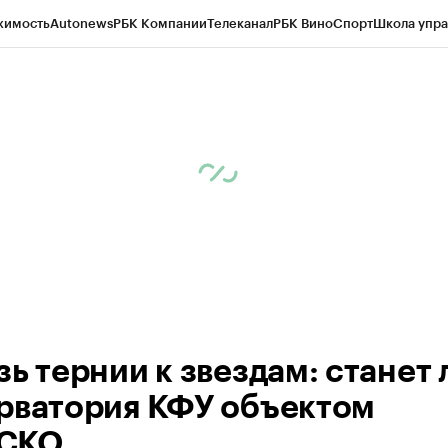
жимость
Autonews
РБК Компании
Телеканал
РБК Вино
Спорт
Школа упра
ипто
РБК Бизнес-среда
Дискуссионный клуб
Исследования
Кредитные 
рагентов
Политика
Экономика
Бизнес
Технологии и медиа
Финансы
Рын
ь тернии к звездам: станет 
рватория КФУ объектом
СКО