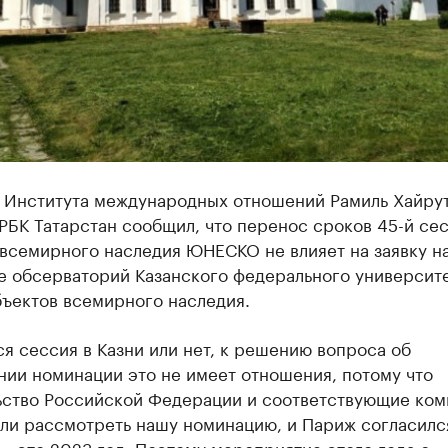
 Института международных отношений Рамиль Хайрут
РБК Татарстан сообщил, что перенос сроков 45-й се
 всемирного наследия ЮНЕСКО не влияет на заявку н
е обсерваторий Казанского федерального университе
бъектов всемирного наследия.
я сессия в Казни или нет, к решению вопроса об
нии номинации это не имеет отношения, потому что
ьство Российской Федерации и соответствующие ко
ли рассмотреть нашу номинацию, и Париж согласился
 – это 2023 год. Поэтому мероприятие этого года с