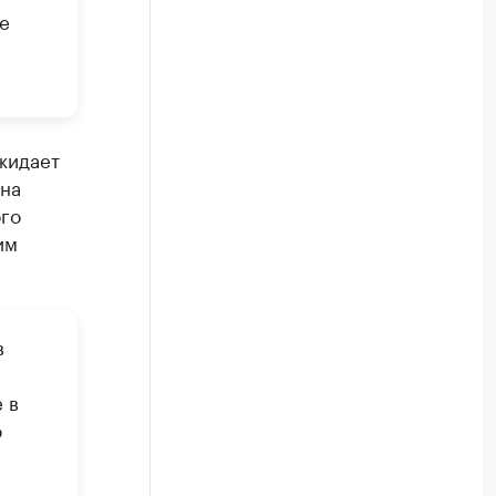
е
жидает
на
го
им
в
 в
ю