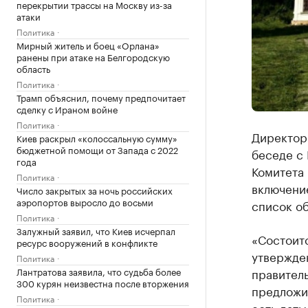
перекрытии трассы на Москву из-за
атаки
Политика
Мирный житель и боец «Орлана»
ранены при атаке на Белгородскую
область
Политика
Трамп объяснил, почему предпочитает
сделку с Ираном войне
Политика
Директор
Киев раскрыл «колоссальную сумму»
бюджетной помощи от Запада с 2022
беседе с 
года
Комитета
Политика
включени
Число закрытых за ночь российских
аэропортов выросло до восьми
список о
Политика
Залужный заявил, что Киев исчерпал
«Состоитс
ресурс вооружений в конфликте
утвержде
Политика
Лантратова заявила, что судьба более
правител
300 курян неизвестна после вторжения
предложи
Политика
есть даты