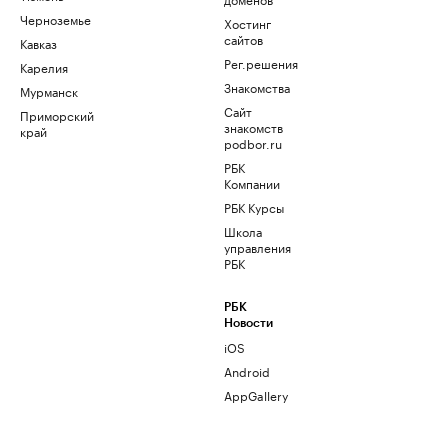
Черноземье
Хостинг
сайтов
Кавказ
Рег.решения
Карелия
Знакомства
Мурманск
Сайт
Приморский
знакомств
край
podbor.ru
РБК
Компании
РБК Курсы
Школа
управления
РБК
РБК
Новости
iOS
Android
AppGallery