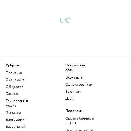
Рубрики
Социальные
сети
Политика
ВКонтакте
Экономика
Одноклассники
Общество
Telegram
Бизнес
Дзен
Технологии и
медиа
Финансы
Подписки
Скрыть баннеры
Биографии
на РБК
База знаний
Подписка на РБК