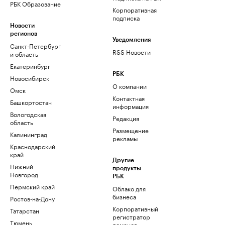
РБК Образование
Корпоративная
подписка
Новости
регионов
Уведомления
Санкт-Петербург
RSS Новости
и область
Екатеринбург
РБК
Новосибирск
О компании
Омск
Контактная
Башкортостан
информация
Вологодская
Редакция
область
Размещение
Калининград
рекламы
Краснодарский
край
Другие
Нижний
продукты
Новгород
РБК
Пермский край
Облако для
бизнеса
Ростов-на-Дону
Корпоративный
Татарстан
регистратор
Тюмень
доменов