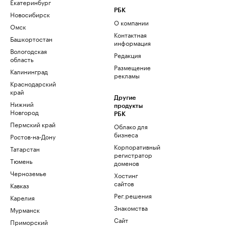
Екатеринбург
РБК
Новосибирск
О компании
Омск
Контактная
Башкортостан
информация
Вологодская
Редакция
область
Размещение
Калининград
рекламы
Краснодарский
край
Другие
Нижний
продукты
Новгород
РБК
Пермский край
Облако для
бизнеса
Ростов-на-Дону
Корпоративный
Татарстан
регистратор
Тюмень
доменов
Черноземье
Хостинг
сайтов
Кавказ
Рег.решения
Карелия
Знакомства
Мурманск
Сайт
Приморский
знакомств