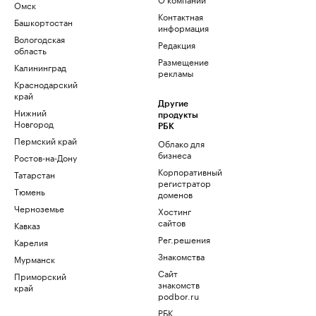
Омск
Контактная
Башкортостан
информация
Вологодская
Редакция
область
Размещение
Калининград
рекламы
Краснодарский
край
Другие
Нижний
продукты
Новгород
РБК
Пермский край
Облако для
бизнеса
Ростов-на-Дону
Корпоративный
Татарстан
регистратор
Тюмень
доменов
Черноземье
Хостинг
сайтов
Кавказ
Рег.решения
Карелия
Знакомства
Мурманск
Сайт
Приморский
знакомств
край
podbor.ru
РБК