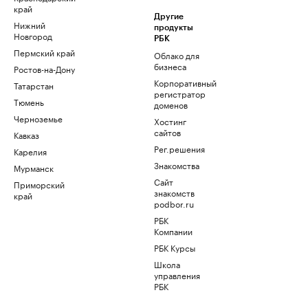
край
Другие
Нижний
продукты
Новгород
РБК
Пермский край
Облако для
бизнеса
Ростов-на-Дону
Корпоративный
Татарстан
регистратор
Тюмень
доменов
Черноземье
Хостинг
сайтов
Кавказ
Рег.решения
Карелия
Знакомства
Мурманск
Сайт
Приморский
знакомств
край
podbor.ru
РБК
Компании
РБК Курсы
Школа
управления
РБК