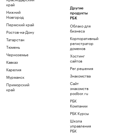
край
Другие
Нижний
продукты
Новгород
РБК
Пермский край
Облако для
бизнеса
Ростов-на-Дону
Корпоративный
Татарстан
регистратор
Тюмень
доменов
Черноземье
Хостинг
сайтов
Кавказ
Рег.решения
Карелия
Знакомства
Мурманск
Сайт
Приморский
знакомств
край
podbor.ru
РБК
Компании
РБК Курсы
Школа
управления
РБК