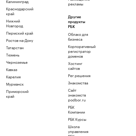
Калининград
рекламы
Краснодарский
край
Другие
Нижний
продукты
Новгород
РБК
Пермский край
Облако для
бизнеса
Ростов-на-Дону
Корпоративный
Татарстан
регистратор
Тюмень
доменов
Черноземье
Хостинг
сайтов
Кавказ
Рег.решения
Карелия
Знакомства
Мурманск
Сайт
Приморский
знакомств
край
podbor.ru
РБК
Компании
РБК Курсы
Школа
управления
РБК